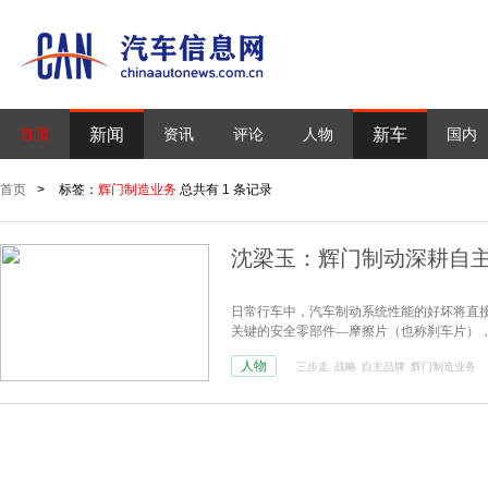
新闻
新车
首页
资讯
评论
人物
国内
首页
>
标签：
辉门制造业务
总共有 1 条记录
沈梁玉：辉门制动深耕自主
日常行车中，汽车制动系统性能的好坏将直
关键的安全零部件—摩擦片（也称刹车片）
人物
三步走
战略
自主品牌
辉门制造业务