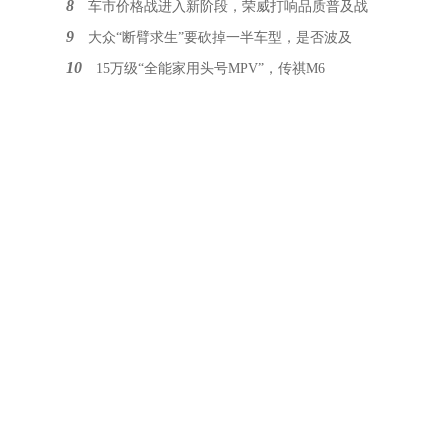
8
车市价格战进入新阶段，荣威打响品质普及战
9
大众“断臂求生”要砍掉一半车型，是否波及
10
15万级“全能家用头号MPV”，传祺M6