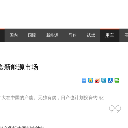
用车
国内
国际
新能源
导购
试驾
食新能源市场
，扩大在中国的产能。无独有偶，日产也计划投资约9亿