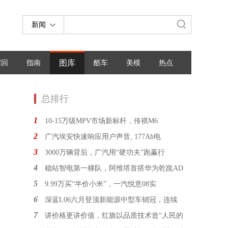
新闻
图库
召回
指南
酷车
美模
热点
总排行
1
10-15万级MPV市场新标杆，传祺M6
2
广汽埃安快速响应用户声音, 177Ah电
3
3000万辆背后，广汽用“硬功夫”跑赢行
4
稳站智电第一梯队，阿维塔首搭华为乾崑AD
5
9.99万买“半价小米”，一汽悦意08实
6
深蓝L06六月登顶新能源中型车销冠，连续
7
讲价格更讲价值，红旗以品质技术造“人民的