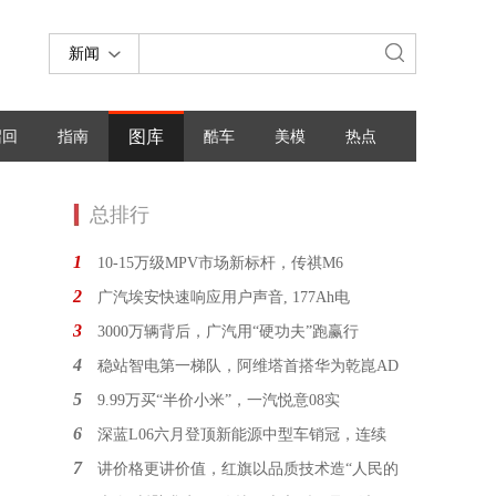
新闻
图库
召回
指南
酷车
美模
热点
总排行
1
10-15万级MPV市场新标杆，传祺M6
2
广汽埃安快速响应用户声音, 177Ah电
3
3000万辆背后，广汽用“硬功夫”跑赢行
4
稳站智电第一梯队，阿维塔首搭华为乾崑AD
5
9.99万买“半价小米”，一汽悦意08实
6
深蓝L06六月登顶新能源中型车销冠，连续
7
讲价格更讲价值，红旗以品质技术造“人民的