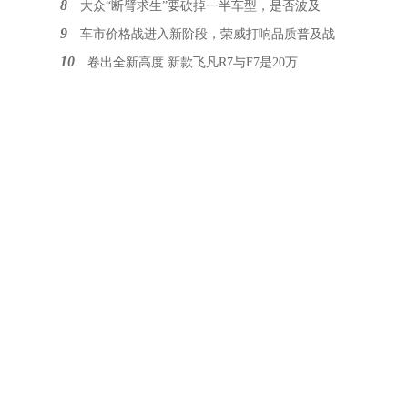
8
大众“断臂求生”要砍掉一半车型，是否波及
9
车市价格战进入新阶段，荣威打响品质普及战
10
卷出全新高度 新款飞凡R7与F7是20万