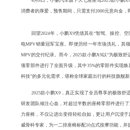
4月8日，小鹏汽车旗下大七座座驾2025款小鹏X
消费者的厚爱，预售期间，只需支付2000元意向金，
回望2024年，小鹏X9凭借其在“智驾、操控
电MPV销量冠军宝座。即便历经一年市场洗礼，其
MPV的交付纪录。而今，2025款小鹏X9以“为极致
项零部件进行了全面升级，其中35%的零部件实现
科技”的多元化需求，堪称全球家庭出行的科技旗舰新
2025款小鹏X9，真正实现了全员尊享的极致
研发团队倾注心血，对超过半数的座椅零部件进行了重
力座椅，不仅让进出变得轻松自如，更让用户沉浸于
威骨科专家，为一二排座椅标配10点式按摩功能，并