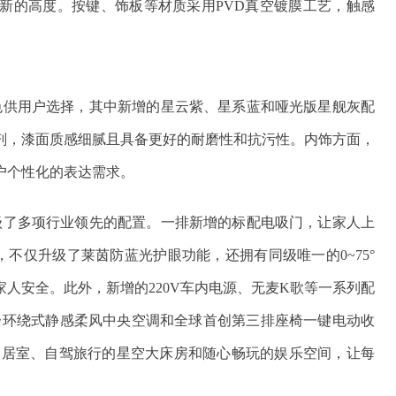
新的高度。按键、饰板等材质采用PVD真空镀膜工艺，触感
颜色供用户选择，其中新增的星云紫、星系蓝和哑光版星舰灰配
剂，漆面质感细腻且具备更好的耐磨性和抗污性。内饰方面，
户个性化的表达需求。
升级了多项行业领先的配置。一排新增的标配电吸门，让家人上
，不仅升级了莱茵防蓝光护眼功能，还拥有同级唯一的0~75°
人安全。此外，新增的220V车内电源、无麦K歌等一系列配
唯一环绕式静感柔风中央空调和全球首创第三排座椅一键电动收
动起居室、自驾旅行的星空大床房和随心畅玩的娱乐空间，让每