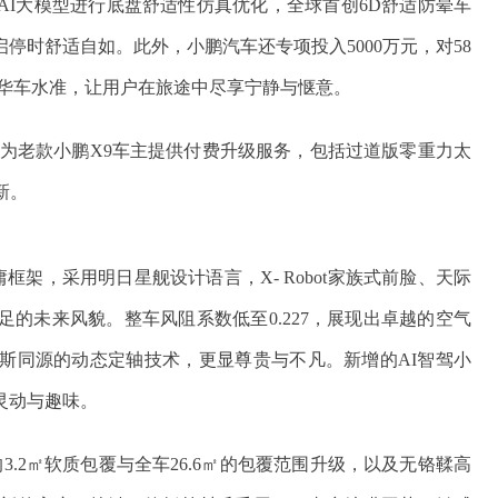
入AI大模型进行底盘舒适性仿真优化，全球首创6D舒适防晕车
停时舒适自如。此外，小鹏汽车还专项投入5000万元，对58
豪华车水准，让用户在旅途中尽享宁静与惬意。
为老款小鹏X9车主提供付费升级服务，包括过道版零重力太
新。
庸框架，采用明日星舰设计语言，X- Robot家族式前脸、天际
的未来风貌。整车风阻系数低至0.227，展现出卓越的空气
莱斯同源的动态定轴技术，更显尊贵与不凡。新增的AI智驾小
灵动与趣味。
3.2㎡软质包覆与全车26.6㎡的包覆范围升级，以及无铬鞣高