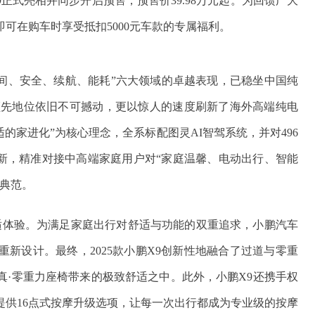
9正式亮相并同步开启预售，预售价39.98万元起。为回馈广大
即可在购车时享受抵扣5000元车款的专属福利。
、空间、安全、续航、能耗”六大领域的卓越表现，已稳坐中国纯
领先地位依旧不可撼动，更以惊人的速度刷新了海外高端纯电
舒适的家进化”为核心理念，全系标配图灵AI智驾系统，并对496
焕新，精准对接中高端家庭用户对“家庭温馨、电动出行、智能
典范。
舒适体验。为满足家庭出行对舒适与功能的双重追求，小鹏汽车
新设计。最终，2025款小鹏X9创新性地融合了过道与零重
真·零重力座椅带来的极致舒适之中。此外，小鹏X9还携手权
提供16点式按摩升级选项，让每一次出行都成为专业级的按摩