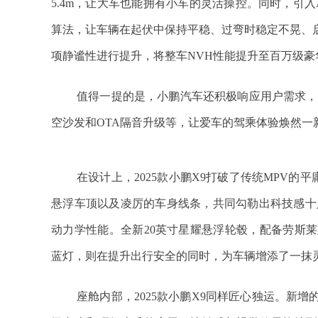
5.4m，让大车也能拥有小车的灵活操控。同时，引
算法，让车辆在起伏中保持平稳、过弯时稳定不晃、启
项静谧性进行提升，将整车NVH性能提升至百万级
值得一提的是，小鹏汽车还积极响应用户需求，
空沙发和OTA隔音升级等，让爱车的驾乘体验焕然一
在设计上，2025款小鹏X9打破了传统MPV的平
悬浮车顶以及凌厉的车身线条，共同勾勒出科技感十足
动力学性能。全新20英寸星耀悬浮轮毂，配备劳斯
蓝灯，则在提升出行安全的同时，为车辆增添了一抹
座舱内部，2025款小鹏X9同样匠心独运。新增的