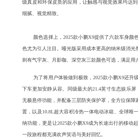
级真皮和环保皮质的应用，让触感与视觉效果均达到
细腻、视觉精致。
颜色选择上，2025款小鹏X9提供了六款车身
色尤为引人注目。哑光版采用成本更高的纳米级消光
则有气宇灰、月影咖、深空灰三款颜色可选，满足用
为了将用户体验做到极致，2025款小鹏X9还
下车更加安静从容。同级最大的21.4英寸生态娱乐屏
无极悬停功能，并配备三层防夹保护罩，全方位保障家
置，以及10.8L超大容积冷热一体电动冰箱、全球
纳功能，更是让2025款小鹏X9成为长途出行的移
一段旅程都充满欢声笑语与美好回忆。