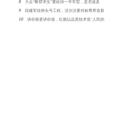
8
大众“断臂求生”要砍掉一半车型，是否波及
9
段建军挂帅头号工程，沃尔沃要对标尊界造新
10
讲价格更讲价值，红旗以品质技术造“人民的