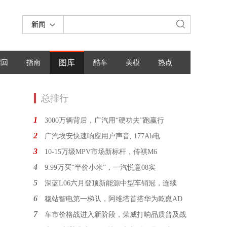
新闻
图库
召回
指南
酷车
美模
热点
总排行
1
3000万辆背后，广汽用“硬功夫”跑赢行
2
广汽埃安快速响应用户声音, 177Ah电
3
10-15万级MPV市场新标杆，传祺M6
4
9.99万买“半价小米”，一汽悦意08实
5
深蓝L06六月登顶新能源中型车销冠，连续
6
稳站智电第一梯队，阿维塔首搭华为乾崑AD
7
车市价格战进入新阶段，荣威打响品质普及战