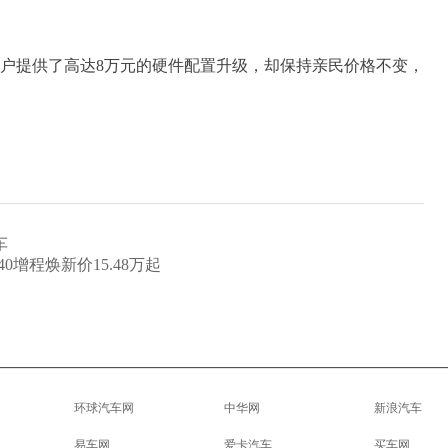
为用户提供了高达8万元的硬件配置升级，却保持亲民价格不变，
车
0增程焕新价15.48万起
环球汽车网
中华网
新浪汽车
易车网
爱卡汽车
买车网