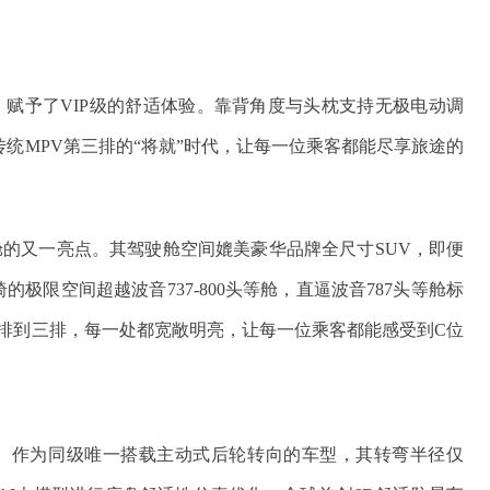
协，赋予了VIP级的舒适体验。靠背角度与头枕支持无极电动调
传统MPV第三排的“将就”时代，让每一位乘客都能尽享旅途的
座舱的又一亮点。其驾驶舱空间媲美豪华品牌全尺寸SUV，即便
的极限空间超越波音737-800头等舱，直逼波音787头等舱标
一排到三排，每一处都宽敞明亮，让每一位乘客都能感受到C位
出色。作为同级唯一搭载主动式后轮转向的车型，其转弯半径仅