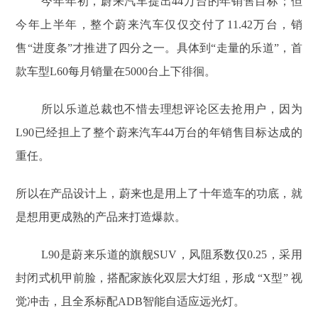
今年年初，蔚来汽车提出44万台的年销售目标；但
今年上半年，整个蔚来汽车仅仅交付了11.42万台，销
售“进度条”才推进了四分之一。具体到“走量的乐道”，首
款车型L60每月销量在5000台上下徘徊。
所以乐道总裁也不惜去理想评论区去抢用户，因为
L90已经担上了整个蔚来汽车44万台的年销售目标达成的
重任。
所以在产品设计上，蔚来也是用上了十年造车的功底，就
是想用更成熟的产品来打造爆款。
L90是蔚来乐道的旗舰SUV，风阻系数仅0.25，采用
封闭式机甲前脸，搭配家族化双层大灯组，形成 “X型” 视
觉冲击，且全系标配ADB智能自适应远光灯。