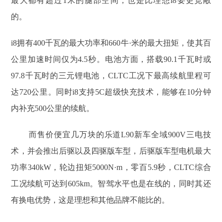
最大都有超过1米的腿部空间，也是比理想i8要更宽敞
的。
i8拥有400千瓦的最大功率和660牛·米的最大扭矩，使其百
公里加速时间仅为4.5秒。电池方面，搭载90.1千瓦时或
97.8千瓦时的三元锂电池，CLTC工况下最高续航里程可
达720公里。同时i8支持5C超级快充技术，能够在10分钟
内补充500公里的续航。
而售价便宜几万块的乐道L90新车全域900V三电技
术，并会推出后驱以及四驱版车型，后驱版车型电机最大
功率340kW，轮边扭矩5000N·m，零百5.9秒，CLTC综合
工况续航可达到605km。智驾水平也是在线的，同时其还
有换电优势，这是理想和其他品牌不能比的。