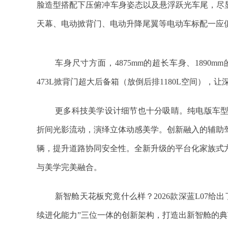
脸造型搭配下压俯冲车身姿态以及悬浮跃光车尾，尽显动感
天幕、电动掀背门、电动升降尾翼等电动车标配一应
车身尺寸方面，4875mm的超长车身、1890m
473L掀背门超大后备箱（放倒后排1180L空间），
更多科技美学设计细节也十分吸睛。纯电版车型
折间光影流动，演绎立体动感美学。创新融入的辅助
辆，提升道路协同安全性。全新升级的平台化家族式
与美学完美融合。
新智舱天花板究竟什么样？2026款深蓝L07给出
续进化能力”三位一体的创新架构，打造出新智舱的典