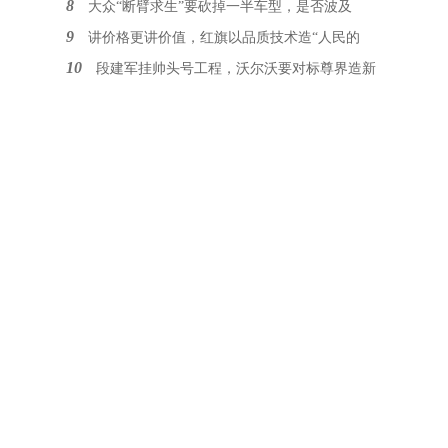
8
大众“断臂求生”要砍掉一半车型，是否波及
9
讲价格更讲价值，红旗以品质技术造“人民的
10
段建军挂帅头号工程，沃尔沃要对标尊界造新