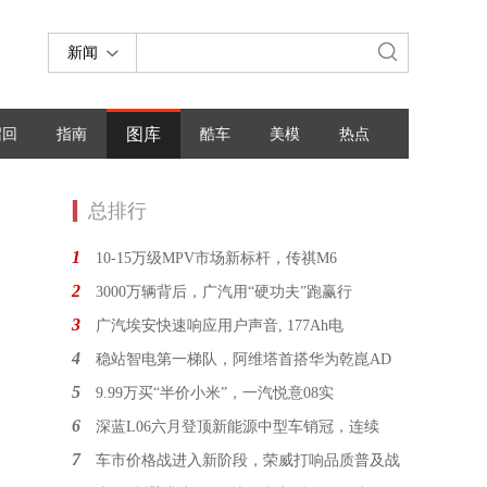
新闻
图库
召回
指南
酷车
美模
热点
总排行
1
10-15万级MPV市场新标杆，传祺M6
2
3000万辆背后，广汽用“硬功夫”跑赢行
3
广汽埃安快速响应用户声音, 177Ah电
4
稳站智电第一梯队，阿维塔首搭华为乾崑AD
5
9.99万买“半价小米”，一汽悦意08实
6
深蓝L06六月登顶新能源中型车销冠，连续
7
车市价格战进入新阶段，荣威打响品质普及战