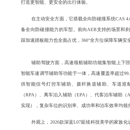
打造更智能、更安全的出行体验。
在主动安全方面，它搭载全向防碰撞系统CAS 4
备全向防碰撞能力的车型。前向AEB支持的场景和
踩加速踏板能力也全面占优，360°全方位保障车辆安
辅助驾驶方面，高速领航辅助功能集智能上下
智能车速调节辅助等功能于一体，高速覆盖率超过99
供智能信号灯控车辅助、拨杆换道辅助、车道巡
（RPA）、离车泊入辅助（EPA）、代客泊车辅助（
实现），复杂车位的识别率、成功率和泊车效率均领
外观上，2026款深蓝L07延续科技美学的家族化设