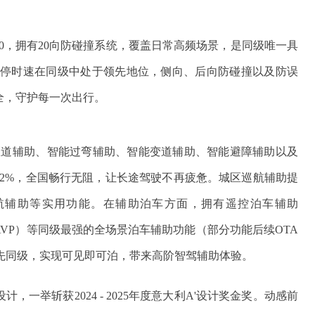
.0，拥有20向防碰撞系统，覆盖日常高频场景，是同级唯一具
刹停时速在同级中处于领先地位，侧向、后向防碰撞以及防误
全，守护每一次出行。
匝道辅助、智能过弯辅助、智能变道辅助、智能避障辅助以及
.2%，全国畅行无阻，让长途驾驶不再疲惫。城区巡航辅助提
航辅助等实用功能。在辅助泊车方面，拥有遥控泊车辅助
AVP）等同级最强的全场景泊车辅助功能（部分功能后续OTA
先同级，实现可见即可泊，带来高阶智驾辅助体验。
计，一举斩获2024 - 2025年度意大利A'设计奖金奖。动感前