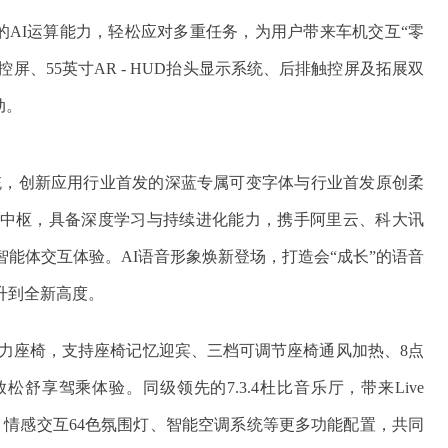
悍的AI运算能力，轻松应对多重任务，为用户带来车机交互“零
控屏、55英寸AR - HUD抬头显示系统、后排触控屏及拓展双
动。
车机系统，创新应用行业首发的深蓝专属可变字体与行业首发原创柔
大模型中枢，具备深度学习与持续进化能力，携手阿里云、科大讯
智能体交互体验。AI语音形象焕新登场，打造会“成长”的语音
升到全新高度。
力座椅，支持座椅记忆迎宾、三档可调节座椅通风加热、8点
舒享驾乘体验。同级领先的7.3.4杜比音乐厅，带来Live
统、情感交互64色氛围灯、智能空调系统等更多功能配置，共同