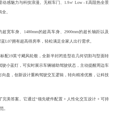
魅力与科技浪漫。无框车门、1.9㎡ Low - E高阻热全景
俱全。
m的超宽车身、1480mm的超高车身、2900mm的超长轴距以及
让深蓝L07拥有超高得房率，轻松满足全家人出行需求。
标配19英寸飓风轮毂，全新半封闭造型在几何切割与型面转
驾驶小蓝灯，可实时展示车辆辅助驾驶状态，主动提醒周边车
方向盘，创新设计重构驾驶交互逻辑，转向精准优雅，让科技
了完美答案。它通过“领先硬件配置 + 人性化交互设计 + 可持
范。