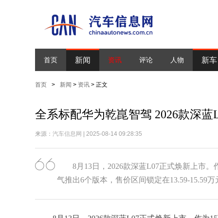
新闻
新车
首页
资讯
评论
人物
首页
>
新闻
>
资讯
> 正文
全系标配华为乾崑智驾 2026款深蓝L0
来源：
汽车信息网
| 2025-08-14 09:28:35
8月13日，2026款深蓝L07正式焕新上
气推出6个版本，售价区间锁定在13.59-15.59万