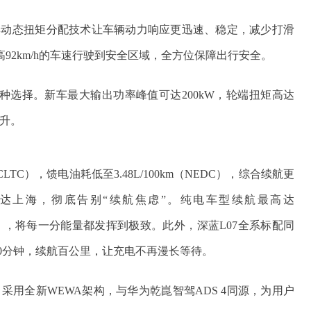
其动态扭矩分配技术让车辆动力响应更迅速、稳定，减少打滑
92km/h的车速行驶到安全区域，全方位保障出行安全。
两种选择。新车最大输出功率峰值可达200kW，轮端扭矩高达
提升。
TC），馈电油耗低至3.48L/100km（NEDC），综合续航更
路直达上海，彻底告别“续航焦虑”。纯电车型续航最高达
（CLTC），将每一分能量都发挥到极致。此外，深蓝L07全系标配同
，充电10分钟，续航百公里，让充电不再漫长等待。
SE，采用全新WEWA架构，与华为乾崑智驾ADS 4同源，为用户