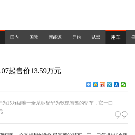
用车
国内
国际
新能源
导购
试驾
7起售价13.59万元
市。作为15万级唯一全系标配华为乾崑智驾的轿车，它一口
元