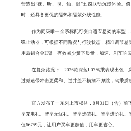
营造出“视、听、嗅、触、温”五感联动沉浸体验。
时，还具备更优的隔热和隔紫外线性能。
作为同级唯一全系标配可变自适应悬架的车型，20
弹止动器，可根据不同路况与行驶状态，精准调节悬
用后铝合金H臂，有效减少簧下质量，加速、刹车响
在复杂路况下，2026款深蓝L07驾乘表现出
过减速带冲击更柔和、过井盖不横摆不弹跳，驾乘质
官方发布了一系列上市权益，8月31日（含）
享充电礼、智享无忧礼、智享选装礼、智享进阶礼、
值66759元，让用户买车更超值，用车更省心。