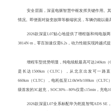
安全层面，深蓝电驱智慧中枢发挥关键作用。
情况。即便面对旋变故障等极端状况，车辆仍能以最高
2026款深蓝L07贴心地提供了增程版和纯电版
3814N·m，零百加速仅需6.2s，动力性能实现跨越式
增程车型优势明显，纯电续航最高可达240km（CL
是长达1500km（CLTC），从北京出发可一
660km（CLTC），电耗低至12.0kWh/100km
级首发的3C超充，SOC30% - 80%仅需≤15min
2026款深蓝L07全系标配华为乾崑智驾ADS 