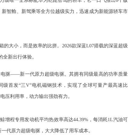
为15万级唯一全系标配华为乾崑智驾的轿车，它一口气推出6个版
技美学、新智舱、新驾乘等全方位越级实力，迅速成为新能源轿车市
的大小，而是效率的比拼。2026款深蓝L07搭载的深蓝超级
”的全新出行体验。
一电驱——新一代原力超级电驱。其拥有同级最高的功率质量
g，还全球同级首发“三V”电机磁钢技术，实现了全球可量产最高速比
7的超高电压利用率，动力输出强劲有力。
增程专用发动机平均热效率高达44.39%，每消耗1L汽油可
%的新一代原力超级电驱，大大降低了用车成本。