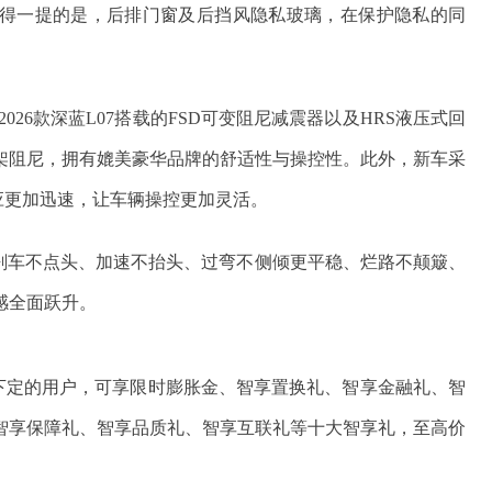
值得一提的是，后排门窗及后挡风隐私玻璃，在保护隐私的同
26款深蓝L07搭载的FSD可变阻尼减震器以及HRS液压式回
架阻尼，拥有媲美豪华品牌的舒适性与操控性。此外，新车采
应更加迅速，让车辆操控更加灵活。
色：刹车不点头、加速不抬头、过弯不侧倾更平稳、烂路不颠簸、
感全面跃升。
前下定的用户，可享限时膨胀金、智享置换礼、智享金融礼、智
智享保障礼、智享品质礼、智享互联礼等十大智享礼，至高价