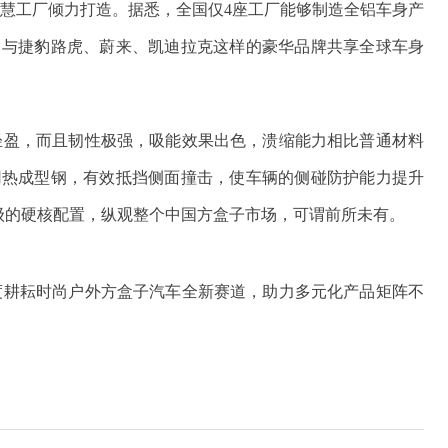
智慧工厂倾力打造。据悉，全国仅4座工厂能够制造全铝车身产
，与捷豹路虎、蔚来、凯迪拉克这样的豪华品牌共享全球车身
轻盈，而且韧性极强，吸能效果出色，溃缩能力相比普通材料
使用热成型钢，有效抵挡侧面撞击，使车辆的侧碰防护能力提升
级的硬核配置，纵观整个中国方盒子市场，可谓前所未有。
度耕耘时尚户外方盒子汽车全新赛道，助力多元化产品矩阵不