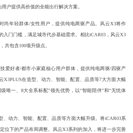
为用户提供高价值的全能出行解决方案。
对时尚年轻群体/女性用户，提供纯电两驱产品。风云X3将作
的入门门槛，满足城市代步基础需求。相比iCAR03，风云X3
，共包含100项升级点。
对科技爱好者/都市小家庭核心用户群体，提供纯电两驱/四驱产
风云X3PLUS在造型、动力、智能、配置、品质等7大方面大幅
同级唯一、8大全系标配”领先优势，以“智能陪伴”和“无忧体
造型、动力、智能、配置、品质等方面大幅升级。将iCAR03系
场定位下的产品布局调整。风云X3系列的加入，将进一步完善