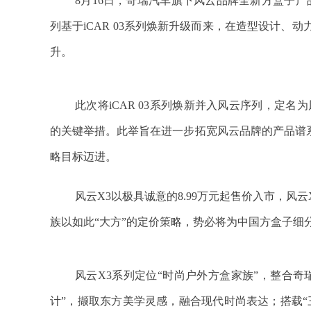
8月16日，奇瑞汽车旗下风云品牌全新方盒子产品
列基于iCAR 03系列焕新升级而来，在造型设计
升。
此次将iCAR 03系列焕新并入风云序列，定
的关键举措。此举旨在进一步拓宽风云品牌的产品谱
略目标迈进。
风云X3以极具诚意的8.99万元起售价入市，风云X
族以如此“大方”的定价策略，势必将为中国方盒子细
风云X3系列定位“时尚户外方盒家族”，整合
计”，撷取东方美学灵感，融合现代时尚表达；搭载