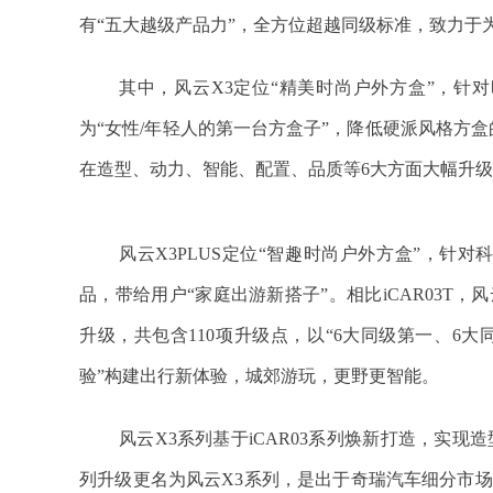
有“五大越级产品力”，全方位超越同级标准，致力于
其中，风云X3定位“精美时尚户外方盒”，针
为“女性/年轻人的第一台方盒子”，降低硬派风格方盒
在造型、动力、智能、配置、品质等6大方面大幅升级
风云X3PLUS定位“智趣时尚户外方盒”，针
品，带给用户“家庭出游新搭子”。相比iCAR03T，
升级，共包含110项升级点，以“6大同级第一、6大
验”构建出行新体验，城郊游玩，更野更智能。
风云X3系列基于iCAR03系列焕新打造，实现
列升级更名为风云X3系列，是出于奇瑞汽车细分市