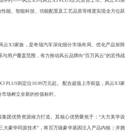
序列——风云X3与风云X3 PLUS正式宣告上市。风云X3系
、动力性能、智能科技、功能配置及工艺品质等维度实现全方位跃
名为风云X3家族，是奇瑞汽车深化细分市场布局、优化产品矩阵
系与用户覆盖范围，有力推动风云品牌向“百万风云”的宏伟战
3 PLUS则定位10.99万元起。 配合超值上市权益，风云X3家
分市场树立全新的价值标杆。
奇瑞集团优势资源倾力打造。其核心优势聚焦于：“大方美学设
“三大豪华同源技术”，将百万级豪华基因注入产品内核；并拥