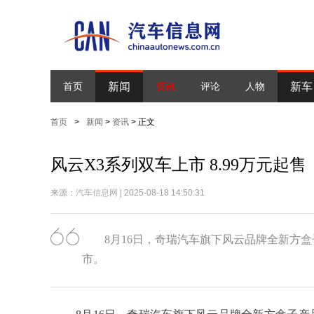
新闻
新车
首页
资讯
评论
人物
首页
>
新闻
>
资讯
> 正文
风云X3系列双车上市 8.99万元起售
来源：
汽车信息网
| 2025-08-18 14:50:31
8月16日，奇瑞汽车旗下风云品牌全新方盒子
市。