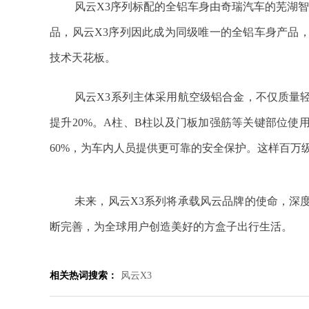
风云X3序列标配的全铝车身由奇瑞汽车的芜湖
品，风云X3序列因此成为同级唯一的全铝车身产品
技术天花板。
风云X3系列主体采用航空级铝合金，不仅质量
提升20%。A柱、B柱以及门板加强筋等关键部位
60%，为车内人员提供更可靠的安全保护。这样百万
未来，风云X3系列将承载风云品牌的使命，深
断完善，为全球用户创造美好的方盒子出行生活。
相关热词搜索：
风云X3