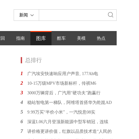
新闻
图库
召回
指南
酷车
美模
热点
总排行
1
广汽埃安快速响应用户声音, 177Ah电
2
10-15万级MPV市场新标杆，传祺M6
3
3000万辆背后，广汽用“硬功夫”跑赢行
4
稳站智电第一梯队，阿维塔首搭华为乾崑AD
5
9.99万买“半价小米”，一汽悦意08实
6
深蓝L06六月登顶新能源中型车销冠，连续
7
讲价格更讲价值，红旗以品质技术造“人民的