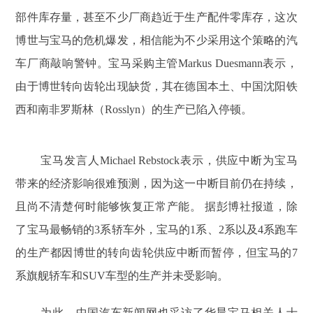
部件库存量，甚至不少厂商趋近于生产配件零库存，这次
博世与宝马的危机爆发，相信能为不少采用这个策略的汽
车厂商敲响警钟。宝马采购主管Markus Duesmann表示，
由于博世转向齿轮出现缺货，其在德国本土、中国沈阳铁
西和南非罗斯林（Rosslyn）的生产已陷入停顿。
宝马发言人Michael Rebstock表示，供应中断为宝马
带来的经济影响很难预测，因为这一中断目前仍在持续，
且尚不清楚何时能够恢复正常产能。 据彭博社报道，除
了宝马最畅销的3系轿车外，宝马的1系、2系以及4系跑车
的生产都因博世的转向齿轮供应中断而暂停，但宝马的7
系旗舰轿车和SUV车型的生产并未受影响。
为此，中国汽车新闻网也采访了华晨宝马相关人士