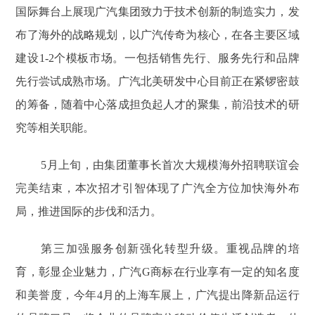
国际舞台上展现广汽集团致力于技术创新的制造实力，发
布了海外的战略规划，以广汽传奇为核心，在各主要区域
建设1-2个模板市场。一包括销售先行、服务先行和品牌
先行尝试成熟市场。广汽北美研发中心目前正在紧锣密鼓
的筹备，随着中心落成担负起人才的聚集，前沿技术的研
究等相关职能。
5月上旬，由集团董事长首次大规模海外招聘联谊会
完美结束，本次招才引智体现了广汽全方位加快海外布
局，推进国际的步伐和活力。
第三加强服务创新强化转型升级。重视品牌的培
育，彰显企业魅力，广汽G商标在行业享有一定的知名度
和美誉度，今年4月的上海车展上，广汽提出降新品运行