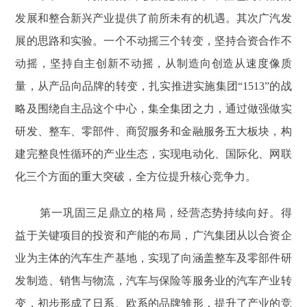
发展和整合新兴产业提供了前所未有的机遇。其次广汽发
展的思路和实验。一个不动摇三个转变，坚持合资合作不
动摇，坚持自主创新不动摇，从制造向创造从速度像质
量，从产品向品牌的转变，扎实推进实施集团“1513”的战
略及围绕自主品这个中心，集全集团之力，通过做强做实
研发、整车、零部件、商贸服务和金融服务五大板块，构
建完整良性循环的产业生态，实现电动化、国际化、网联
化三个方面的重大突破，全方位提升核心竞争力。
第一巩固三足鼎立的格局，经营态势持续向好。得
益于关键项目的投资和产能的布局，广汽集团从以合资企
业为主体的汽车生产基地，实现了向涵盖整车及零部件研
发制造、销售与物流，汽车与保险等服务业的汽车产业转
变，初步形成了日系、欧系的品牌雏形，提升了产业的竞