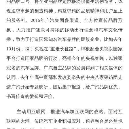
的品牌口号，将企业的品牌定位移动价值生活创造者，体
现追求卓越的创造精神，精益求精的品质精神和用户至上
的服务神。2016年广汽集团多渠道、全方位宣传品牌形
象，大力推广健康可持续的移动出行理念和汽车文化传
播，致力于打造国际知名汽车品牌的民族企业。比如去年
10月份，携手央视在“重走长征路”，积极配合央视以国家
平台打造国家品牌的行动，亮相今年的央视春晚，以独家
冠名的汽车品牌。广汽自主品牌的发展得到了相关媒体的
认同，去年年底中宣部和发改委牵头的中央八家采访团走
进广汽开始专题调研，随后集中报道，给广汽品牌优先、
书写传奇的赞誉和评价。
主动用互联网，推进汽车加互联网的战略。面对互
联网的大潮，传统汽车企业积极应对，跨界融合是必然也