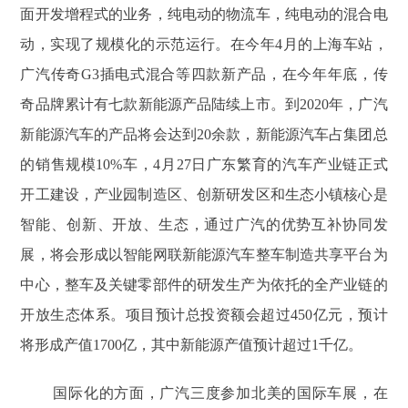
面开发增程式的业务，纯电动的物流车，纯电动的混合电
动，实现了规模化的示范运行。在今年4月的上海车站，
广汽传奇G3插电式混合等四款新产品，在今年年底，传
奇品牌累计有七款新能源产品陆续上市。到2020年，广汽
新能源汽车的产品将会达到20余款，新能源汽车占集团总
的销售规模10%车，4月27日广东繁育的汽车产业链正式
开工建设，产业园制造区、创新研发区和生态小镇核心是
智能、创新、开放、生态，通过广汽的优势互补协同发
展，将会形成以智能网联新能源汽车整车制造共享平台为
中心，整车及关键零部件的研发生产为依托的全产业链的
开放生态体系。项目预计总投资额会超过450亿元，预计
将形成产值1700亿，其中新能源产值预计超过1千亿。
国际化的方面，广汽三度参加北美的国际车展，在