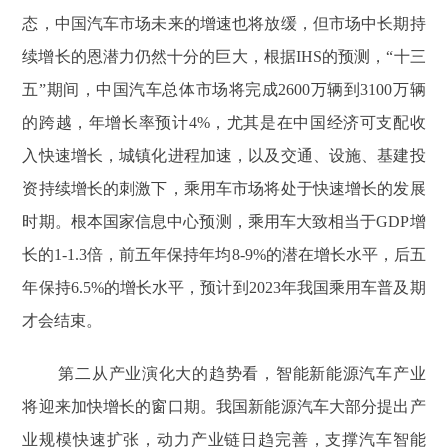
态，中国汽车市场未来的增速也将放缓，但市场中长期持
续增长的恩潜力仍然十分的巨大，根据IHS的预测，“十三
五”期间，中国汽车总体市场将完成2600万辆到3100万辆
的跨越，年增长率预计4%，尤其是在中国经济可支配收
入快速增长，城镇化进程加速，以及交通、设施、基建投
资持续增长的刺激下，乘用车市场将处于快速增长的发展
时期。根本国家信息中心预测，乘用车大致相当于GDP增
长的1-1.3倍，前五年保持年均8-9%的潜在增长水平，后五
年保持6.5%的增长水平，预计到2023年我国乘用车普及期
才会结束。
第二从产业演化大的趋势看，智能新能源汽车产业
将迎来加快增长的窗口期。我国新能源汽车大部分提出产
业规模快速扩张，动力产业链日趋完善，支撑汽车智能