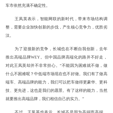
车市依然充满不确定性。
王凤英表示，智能网联的新时代，带来市场结构调
整，需要企业加快创新的步伐，产生核心竞争力，优胜劣
汰。
为了迎接新的竞争，长城也在不断自我创新，去年
推出高端品牌WEY。但中国品牌高端化的路并不好走，
对此王凤英却并不非常担心。“不能因为困难就不做，做
什么不困难呢？中低端市场现在也不好做。我们有了做高
端车、高端品牌的能力，我们可以把车做得更豪华、更科
技、更先进，这也是我们的愿景。有了这样的能力，当然
就要推出高端品牌，我们相信自己的实力。”
不过，王凤英也表示，长城不是因为高端而高端，