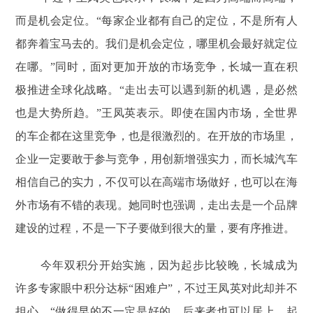
而是机会定位。“每家企业都有自己的定位，不是所有人
都奔着宝马去的。我们是机会定位，哪里机会最好就定位
在哪。”同时，面对更加开放的市场竞争，长城一直在积
极推进全球化战略。“走出去可以遇到新的机遇，是必然
也是大势所趋。”王凤英表示。即使在国内市场，全世界
的车企都在这里竞争，也是很激烈的。在开放的市场里，
企业一定要敢于参与竞争，用创新增强实力，而长城汽车
相信自己的实力，不仅可以在高端市场做好，也可以在海
外市场有不错的表现。她同时也强调，走出去是一个品牌
建设的过程，不是一下子要做到很大的量，要有序推进。
今年双积分开始实施，因为起步比较晚，长城成为
许多专家眼中积分达标“困难户”，不过王凤英对此却并不
担心。“做得早的不一定是好的，后来者也可以居上。起