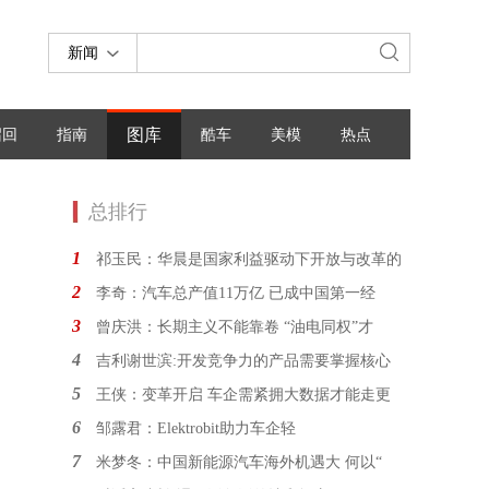
新闻
图库
召回
指南
酷车
美模
热点
总排行
1
祁玉民：华晨是国家利益驱动下开放与改革的
2
李奇：汽车总产值11万亿 已成中国第一经
3
曾庆洪：长期主义不能靠卷 “油电同权”才
4
吉利谢世滨:开发竞争力的产品需要掌握核心
5
王侠：变革开启 车企需紧拥大数据才能走更
6
邹露君：Elektrobit助力车企轻
7
米梦冬：中国新能源汽车海外机遇大 何以“