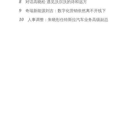
8
对话高晓松 遇见沃尔沃的诗和远方
9
奇瑞新能源刘吉：数字化营销依然离不开线下
10
人事调整：朱晓彤任特斯拉汽车业务高级副总