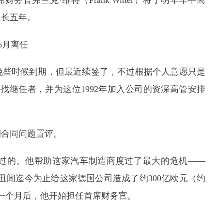
官弗兰克·维特（Frank Witter）将于明年年中离
延长五年。
晚些时候到期，但最近续签了，不过根据个人意愿只是
寻找继任者，并为这位1992年加入公司的资深高管安排
期合同问题置评。
过的。他帮助这家汽车制造商度过了最大的危机——
放丑闻迄今为止给这家德国公司造成了约300亿欧元（约
。一个月后，他开始担任首席财务官。