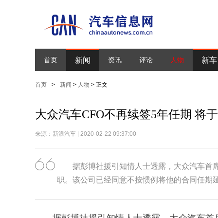
新闻
新车
首页
资讯
评论
人物
首页
>
新闻
>
人物
> 正文
大众汽车CFO不再续签5年任期 将
来源：新浪汽车 | 2020-02-22 09:37:00
据彭博社援引知情人士透露，大众汽车首席财务官
职。该公司已经同意不按惯例将他的合同任期