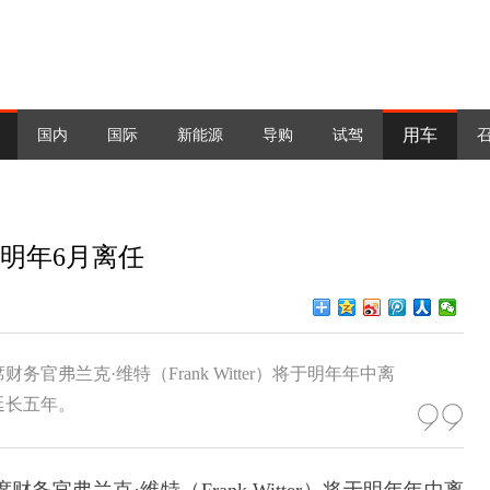
用车
国内
国际
新能源
导购
试驾
于明年6月离任
弗兰克·维特（Frank Witter）将于明年年中离
延长五年。