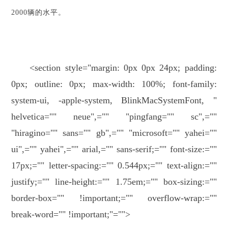
2000辆的水平。
<section style="margin: 0px 0px 24px; padding:
0px; outline: 0px; max-width: 100%; font-family:
system-ui, -apple-system, BlinkMacSystemFont, "
helvetica="" neue",="" "pingfang="" sc",=""
"hiragino="" sans="" gb",="" "microsoft="" yahei=""
ui",="" yahei",="" arial,="" sans-serif;="" font-size:=""
17px;="" letter-spacing:="" 0.544px;="" text-align:=""
justify;="" line-height:="" 1.75em;="" box-sizing:=""
border-box="" !important;="" overflow-wrap:=""
break-word="" !important;"="">