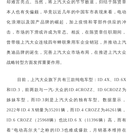
却难言亮点。当然，将上汽大众的节节败退，归结于陈贤章
本人也有失偏颇，毕竟以近几年的中国车市表现来看，电动
化浪潮以及国产品牌的崛起，加上疫情和零部件供应的冲
击，市场的下滑或许成为常态。相反，在陈贤章任职期间，
曾带领上汽大众连续四年蝉联乘用车企业销冠，并推动上汽
奥迪品牌的诞生，完善上汽大众市场布局，在推进上汽大众
战略转型方面发挥重要作用。
目前，上汽大众旗下共有三款纯电车型：ID.4X、ID.6X
和ID.3，前两款与一汽-大众的ID.4CROZZ、ID.6CROZZ为
姊妹车型，而ID.3则是上汽大众的独有车型。数据显示，
2022年ID.4 X销量为35201辆，而ID.4 CROZZ为46261辆，
ID.6 CROZZ（25968辆）也比ID.6 X（11396辆）高，而有
着“电动高尔夫”之称的ID.3也难成爆款，月销基本维持在