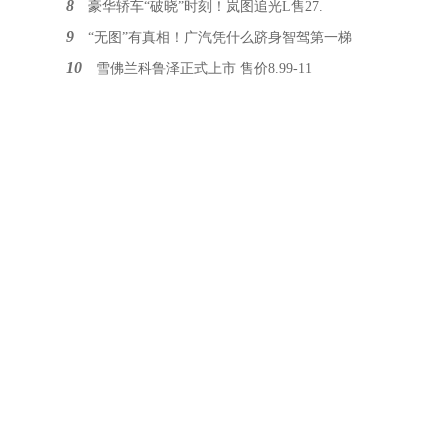
8
豪华轿车“破晓”时刻！岚图追光L售27.
9
“无图”有真相！广汽凭什么跻身智驾第一梯
10
雪佛兰科鲁泽正式上市 售价8.99-11