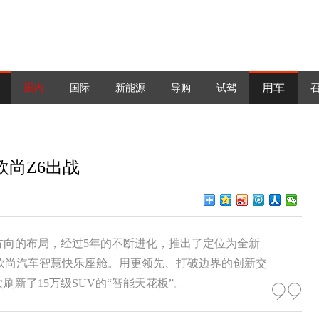
用车
国内
国际
新能源
导购
试驾
欧尚Z6出战
化方向的布局，经过5年的不断进化，推出了定位为全新
欧尚汽车智慧快乐座舱。用更领先、打破边界的创新交
新了15万级SUV的“智能天花板”。