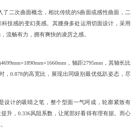
入了二次曲面概念，相比传统的S曲面或感性曲面，二
来科技感的变幻美感。其腰身多处运用切面设计，采用
劲，流畅有力，拥有爽快的凌厉之感。
9mm×1890mm×1660mm，轴距2795mm，其轴长比
时，0.878的高宽比，展现出同级别最优低趴姿态，尽
是设计的吸睛之笔，整个型面一气呵成，轮廓紧致有
升，0.336风阻系数，让尾部好看得有理有据。而心
应。