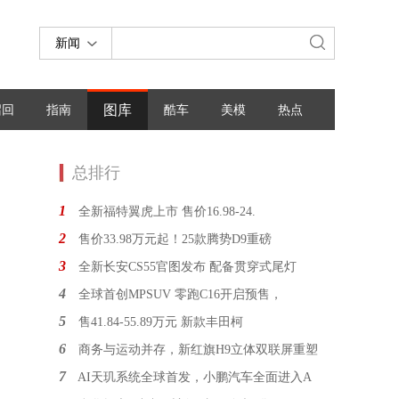
新闻
图库
召回
指南
酷车
美模
热点
总排行
1
全新福特翼虎上市 售价16.98-24.
2
售价33.98万元起！25款腾势D9重磅
3
全新长安CS55官图发布 配备贯穿式尾灯
4
全球首创MPSUV 零跑C16开启预售，
5
售41.84-55.89万元 新款丰田柯
6
商务与运动并存，新红旗H9立体双联屏重塑
7
AI天玑系统全球首发，小鹏汽车全面进入A