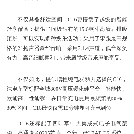
不仅具备舒适空间，C16更搭载了越级的智能
舒享配备：提供了同级独有的15.6英寸高清后排吸
顶屏、可以实现多种娱乐活动；采用了零跑最高规
格的21扬声器豪华音响、采用7.1.4声道，低音深沉
有力，高音细腻柔和，带来殿堂级音乐座舱享受。
不仅如此，提供增程纯电双动力选择的C16，
纯电车型标配全域800V高压碳化硅平台，补能快、
效能高、性能强；在日常充电使用最频繁的30%—
80%区间，C16最快仅需15分钟即可充电到位。
“C16还标配了四叶草中央集成式电子电气架
构、高通骁龙8295芯片、全新一代LEAP OS 系统、