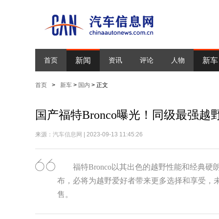
新闻
新车
首页
资讯
评论
人物
首页
>
新车
>
国内
> 正文
国产福特Bronco曝光！同级最强越
来源：
汽车信息网
| 2023-09-13 11:45:26
福特Bronco以其出色的越野性能和经典
布，必将为越野爱好者带来更多选择和享受，未来这
售。