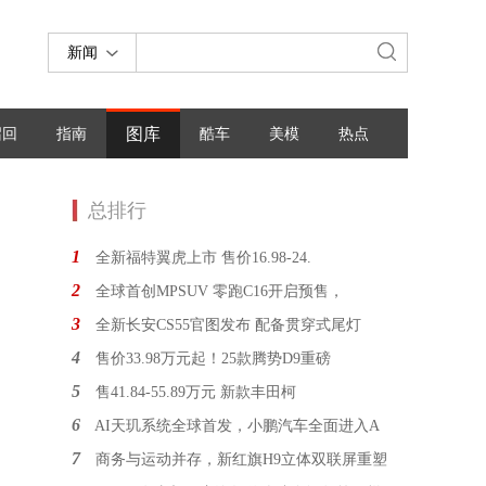
新闻
图库
召回
指南
酷车
美模
热点
总排行
1
全新福特翼虎上市 售价16.98-24.
2
全球首创MPSUV 零跑C16开启预售，
3
全新长安CS55官图发布 配备贯穿式尾灯
4
售价33.98万元起！25款腾势D9重磅
5
售41.84-55.89万元 新款丰田柯
6
AI天玑系统全球首发，小鹏汽车全面进入A
7
商务与运动并存，新红旗H9立体双联屏重塑