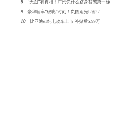
8
“无图”有真相！广汽凭什么跻身智驾第一梯
9
豪华轿车“破晓”时刻！岚图追光L售27.
10
比亚迪e1纯电动车上市 补贴后5.99万