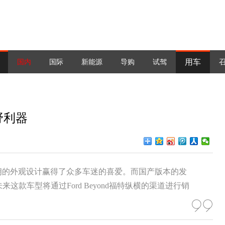
用车
国内
国际
新能源
导购
试驾
野利器
硬朗的外观设计赢得了众多车迷的喜爱。而国产版本的发
款车型将通过Ford Beyond福特纵横的渠道进行销