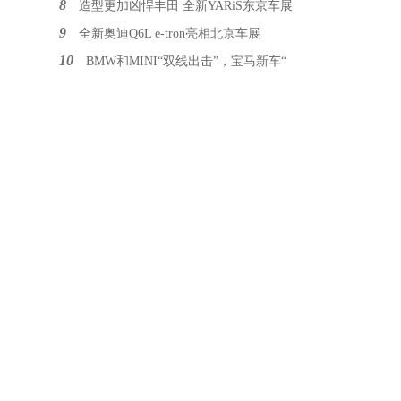
8
造型更加凶悍丰田 全新YARiS东京车展
9
全新奥迪Q6L e-tron亮相北京车展
10
BMW和MINI“双线出击”，宝马新车“