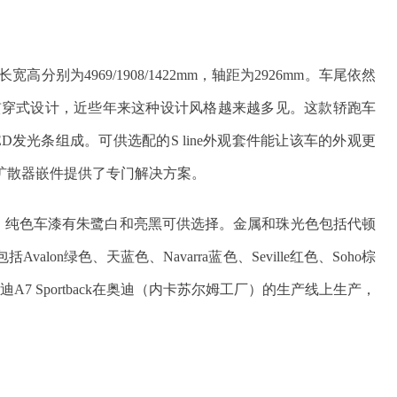
别为4969/1908/1422mm，轴距为2926mm。车尾依然
贯穿式设计，近些年来这种设计风格越来越多见。这款轿跑车
D发光条组成。可供选配的S line外观套件能让该车的外观更
扩散器嵌件提供了专门解决方案。
调。纯色车漆有朱鹭白和亮黑可供选择。金属和珠光色包括代顿
on绿色、天蓝色、Navarra蓝色、Seville红色、Soho棕
。全新奥迪A7 Sportback在奥迪（内卡苏尔姆工厂）的生产线上生产，