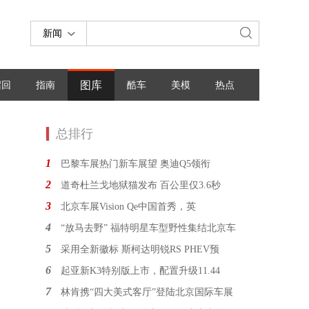
新闻
图库
召回
指南
酷车
美模
热点
总排行
1
巴黎车展热门新车展望 奥迪Q5领衔
2
道奇杜兰戈地狱猫发布 百公里仅3.6秒
3
北京车展Vision Qe中国首秀，英
4
“放马去野” 福特明星车型野性集结北京车
5
采用全新徽标 斯柯达明锐RS PHEV预
6
起亚新K3特别版上市，配置升级11.44
7
林肯携“四大美式客厅”登陆北京国际车展