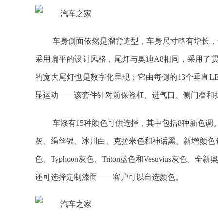
车身侧面依然是溜背造型，车身尺寸略有增长，长宽高分
采用扁平的设计风格，尾灯与奥迪A8相同，采用了
的宽大尾灯也是数字化呈现；它由每侧的13个垂直LE
显运动——该套件针对前保险杠、进气口、侧门槛和
车漆有15种颜色可供选择，其中包括8种新色
灰、绢丝银、冰川白、克拉米色和神话黑。新增颜色包括Aval
色、Typhoon灰色、Triton蓝色和Vesuvius灰色
还可选择定制漆面——客户可以自选颜色。