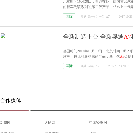
北京时间10月20日，奥迪在位于德国英戈
的新车为该系列的第二代产品，相比上一代车
化方面都有了非常大的提升。
国际
奥迪
新一代
平台
A7
2017-10-20
全新制造平台 全新奥迪
A7
德国时间2017年10月19日，北京时间10月2
族中，最优雅最动感的产品，新一代
A7
会给
国际
奥迪
全新
A7
2017-10-19 10:01
合作媒体
新华网
人民网
中国经济网