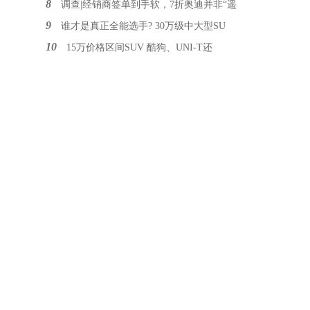
8
调查|经销商签单到手软，7折奥迪并非“遥
9
谁才是真正全能选手? 30万级中大型SU
10
15万价格区间SUV 酷狗、UNI-T还