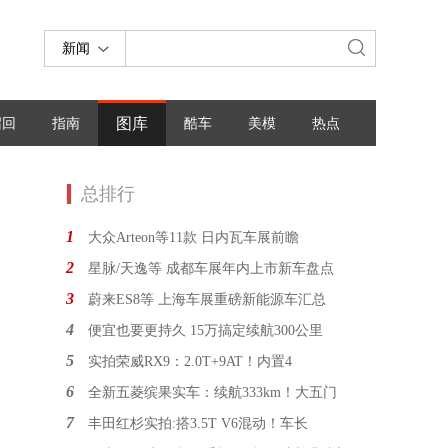
新闻
图库
召回
指南
酷车
美模
热点
总排行
1
大众Arteon等11款 日内瓦车展前瞻
2
星脉/天逸等 成都车展年内上市新车盘点
3
蔚来ES8等 上海车展重磅新能源车汇总
4
便宜也要更持久 15万搞定续航300公里
5
实拍荣威RX9：2.0T+9AT！内置4
6
全新五菱缤果实车：续航333km！大五门
7
丰田红杉实拍:搭3.5T V6混动！车长