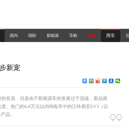
用车
国内
国际
新能源
导购
试驾
代步新宠
者的首选，但是由于新能源车的发展过于迅猛，新品推
。热门的6-8万元以内纯电车中的江铃易至EV3（以
心产品。