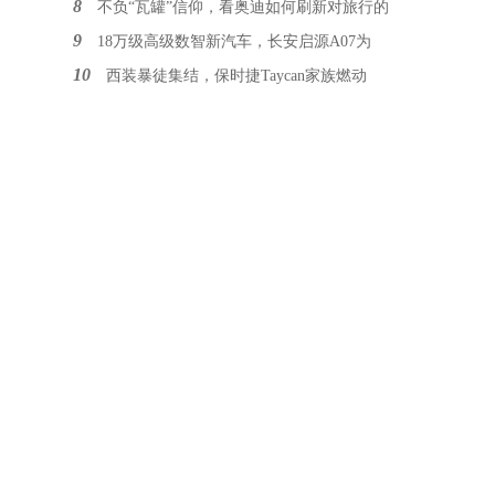
8
不负“瓦罐”信仰，看奥迪如何刷新对旅行的
9
18万级高级数智新汽车，长安启源A07为
10
西装暴徒集结，保时捷Taycan家族燃动