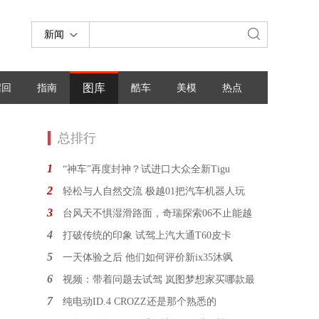
新闻
图库
召回
指南
酷车
美模
热点
总排行
1
“神车”再度封神？试进口大众全新Tigu
2
轻松与人自然交流 极越01把汽车机器人玩
3
台风天不惧湿滑路面，奇瑞探索06不止能越
4
打破传统的印象 试驾上汽大通T60皮卡
5
一天体验之后 他们如何评价新ix35沐飒
6
视频：带着问题去试驾 岚图梦想家买哪款最
7
纯电动ID.4 CROZZ还是那个熟悉的