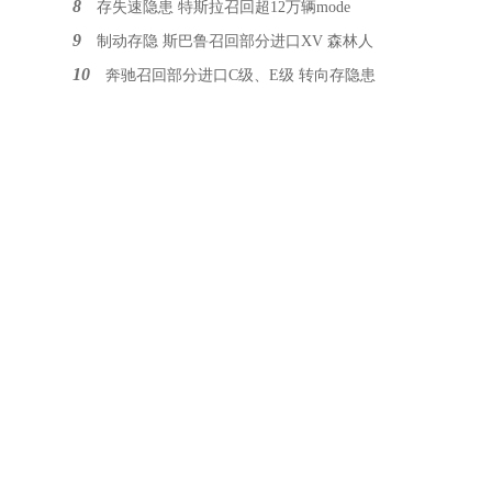
8
存失速隐患 特斯拉召回超12万辆mode
9
制动存隐 斯巴鲁召回部分进口XV 森林人
10
奔驰召回部分进口C级、E级 转向存隐患