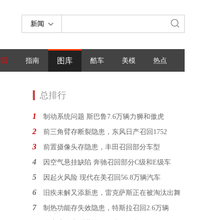
新闻
图库
召回
指南
酷车
美模
热点
总排行
1
制动系统问题 斯巴鲁7.6万辆力狮和傲虎
2
前三角臂存断裂隐患，东风日产召回1752
3
前置摄像头存隐患，丰田召回部分车型
4
因空气悬挂缺陷 奔驰召回部分C级和E级车
5
因起火风险 现代在美召回56.8万辆汽车
6
旧疾未解又添新患，雷克萨斯正在被淘汰出舞
7
制热功能存失效隐患，特斯拉召回2.6万辆