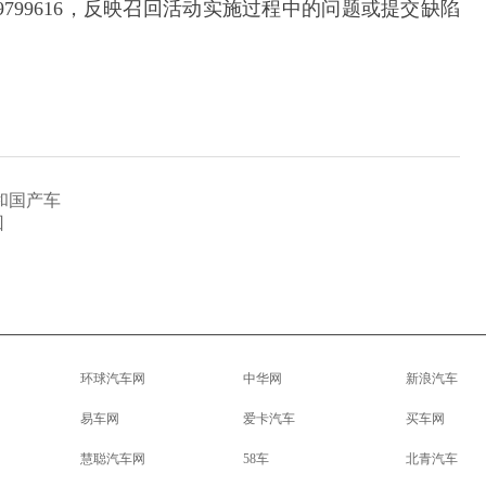
9799616，反映召回活动实施过程中的问题或提交缺陷
和国产车
回
环球汽车网
中华网
新浪汽车
易车网
爱卡汽车
买车网
慧聪汽车网
58车
北青汽车