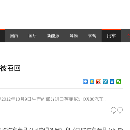
用车
国内
国际
新能源
导购
试驾
0被召回
日至2012年10月9日生产的部分进口英菲尼迪QX80汽车，