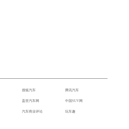
搜狐汽车
腾讯汽车
盖世汽车网
中国SUV网
汽车商业评论
玩车趣