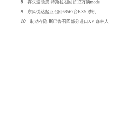
8
存失速隐患 特斯拉召回超12万辆mode
9
东风悦达起亚召回68567台KX5 涉机
10
制动存隐 斯巴鲁召回部分进口XV 森林人