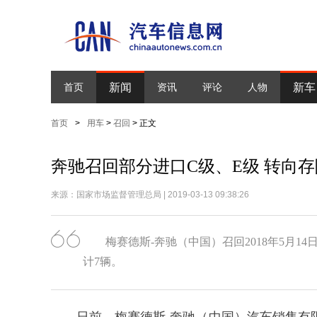
新闻
新车
首页
资讯
评论
人物
首页
>
用车
>
召回
> 正文
奔驰召回部分进口C级、E级 转向
来源：国家市场监督管理总局 | 2019-03-13 09:38:26
梅赛德斯-奔驰（中国）召回2018年5月14
计7辆。