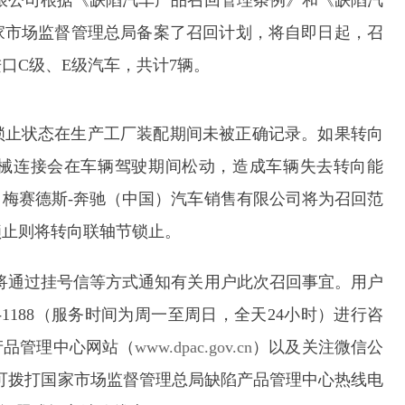
限公司根据《缺陷汽车产品召回管理条例》和《缺陷汽
家市场监督管理总局备案了召回计划，将自即日起，召
部分进口C级、E级汽车，共计7辆。
锁止状态在生产工厂装配期间未被正确记录。如果转向
械连接会在车辆驾驶期间松动，造成车辆失去转向能
梅赛德斯-奔驰（中国）汽车销售有限公司将为召回范
锁止则将转向联轴节锁止。
将通过挂号信等方式通知有关用户此次召回事宜。用户
8-1188（服务时间为周一至周日，全天24小时）进行咨
产品管理中心网站（
www.dpac.gov.cn
）以及关注微信公
也可拨打国家市场监督管理总局缺陷产品管理中心热线电