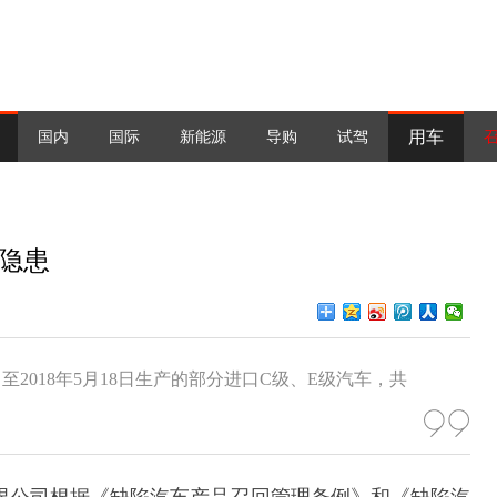
用车
国内
国际
新能源
导购
试驾
存隐患
日至2018年5月18日生产的部分进口C级、E级汽车，共