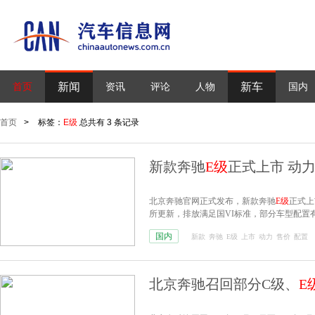
新闻
新车
首页
资讯
评论
人物
国内
首页
>
标签：
E级
总共有 3 条记录
新款奔驰
E级
正式上市 动
北京奔驰官网正式发布，新款奔驰
E级
正式上
所更新，排放满足国VI标准，部分车型配置
国内
新款
奔驰
E级
上市
动力
售价
配置
北京奔驰召回部分C级、
E