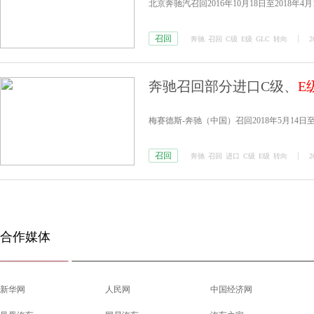
北京奔驰汽召回2016年10月18日至2018年
召回
奔驰
召回
C级
E级
GLC
转向
2
奔驰召回部分进口C级、
E
梅赛德斯-奔驰（中国）召回2018年5月14日至
召回
奔驰
召回
进口
C级
E级
转向
2
合作媒体
新华网
人民网
中国经济网