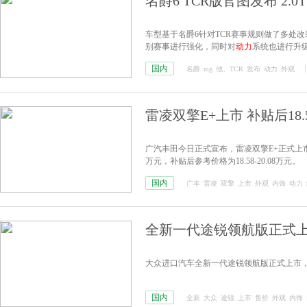
名爵6 TCR版官图发布 2.0T
车型基于名爵6针对TCR赛事规则做了多处
别赛事进行强化，同时对
动力
系统也进行升
国内
名爵
mg
他、TCR
发布
动力
外观
雷凌双擎E+上市 补贴后18.58
广汽丰田今日正式宣布，雷凌双擎E+正式上市。
万元，补贴后参考价格为18.58-20.08万元。
国内
广丰
雷凌
双擎
上市
外观
内饰
动力
全新一代途锐领航版正式上市
大众进口汽车全新一代途锐领航版正式上市，官
国内
全新
大众
途锐
上市
售价
外观
内饰