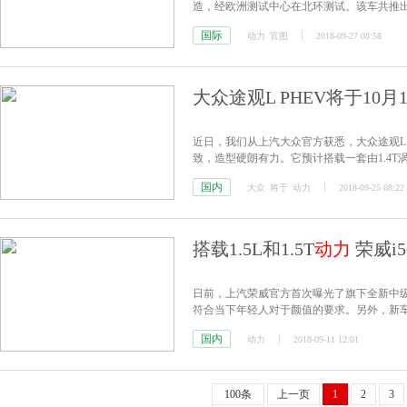
造，经欧洲测试中心在北环测试。该车共推
速器。
国际
动力
官图
2018-09-27 08:58
大众途观L PHEV将于10月
近日，我们从上汽大众官方获悉，大众途观L 
致，造型硬朗有力。它预计搭载一套由1.4
以达到52km。
国内
大众
将于
动力
2018-09-25 08:22
搭载1.5L和1.5T
动力
荣威i
日前，上汽荣威官方首次曝光了旗下全新中级
符合当下年轻人对于颜值的要求。另外，新车将搭
国内
动力
2018-09-11 12:01
100条
上一页
1
2
3