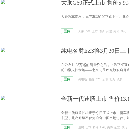
大乘G60正式上市 售价5.99-
大乘汽车宣布，旗下车型G60正式上市。此
国内
大乘
G60
上市
售价
外观
内饰
动力
纯电名爵EZS将3月30日上市
在公布11.98万起的预售价之后，上汽正式
前门潮人打卡地——北京坊星巴克旗舰店开启
国内
纯电动
名爵
EZS
预售
动力
续航
全新一代速腾上市 售价13.18
全新一代速腾长轴距于今日正式上市，新车售价1
车型，此次升级不仅为迎合中国市场进行了
国内
速腾
上市
价格
外观
内饰
配置
动力