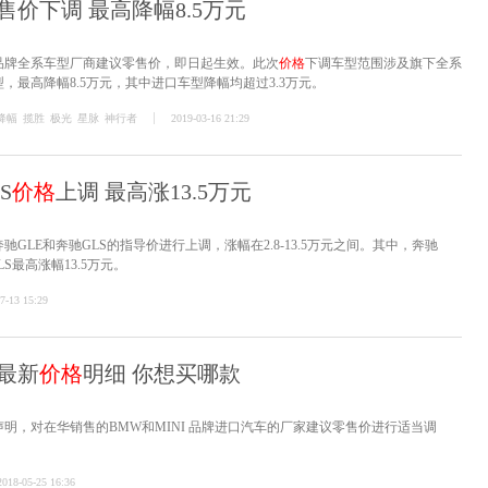
价下调 最高降幅8.5万元
品牌全系车型厂商建议零售价，即日起生效。此次
价格
下调车型范围涉及旗下全系
，最高降幅8.5万元，其中进口车型降幅均超过3.3万元。
降幅
揽胜
极光
星脉
神行者
2019-03-16 21:29
S
价格
上调 最高涨13.5万元
GLE和奔驰GLS的指导价进行上调，涨幅在2.8-13.5万元之间。其中，奔驰
LS最高涨幅13.5万元。
7-13 15:29
最新
价格
明细 你想买哪款
声明，对在华销售的BMW和MINI 品牌进口汽车的厂家建议零售价进行适当调
2018-05-25 16:36