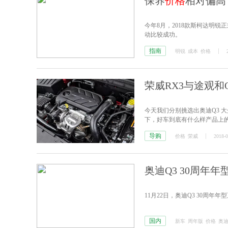
保养
价格
相对偏高
今年8月，2018款斯柯达明
动比较成功。
指南
明锐
成本
价格
荣威RX3与途观和Q
今天我们分别挑选出奥迪Q3 大众
下，好车到底有什么样产品上
导购
价格
荣威
2018-0
奥迪Q3 30周年年
11月22日，奥迪Q3 30周年年型
国内
新车
周年版
价格
奥