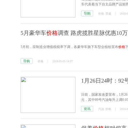
车代表着当下自主品牌产品矩
终还得靠实力说话
导购
价格
荣威
2018-0
5月豪华车
价格
调查 路虎揽胜星脉优惠10
5月初，应制造业增值税税率下调，各豪华车旗下车型企纷纷宣布
价格
导购
价格
2018-05-09 14:07
1月26日24时：9
日前，国家发改委宣布，1月26
元，其中89号汽油每升上调0.05
元。按一般家用汽车油箱50L
资讯
汽油
价格
2018-0
持续下降以及欧佩克延长减产等