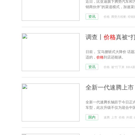
近日，比亚迪旗下腾势汽车和
销商伙伴”的渠道模式，加速
资讯
价格
腾势方程豹
经销
调查丨
价格
真被“
日前， 宝马腰斩式大降价 话题冲
适的，
价格
到店还能谈。
资讯
价格
被“打下来
BBA
全新一代速腾上市 售价
全新一代速腾长轴距于今日正式上
车型，此次升级不仅为迎合中
国内
速腾
上市
价格
外观