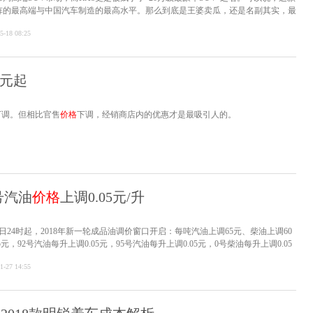
阵的最高端与中国汽车制造的最高水平。那么到底是王婆卖瓜，还是名副其实，最
5-18 08:25
万元起
下调。但相比官售
价格
下调，经销商店内的优惠才是最吸引人的。
2号汽油
价格
上调0.05元/升
日24时起，2018年新一轮成品油调价窗口开启：每吨汽油上调65元、柴油上调60
元，92号汽油每升上调0.05元，95号汽油每升上调0.05元，0号柴油每升上调0.05
容量估测，加满一箱92号汽油将多花费约2.5元。本轮调价周期内，受美国原油库存
1-27 14:55
消息提振，国际油价振荡上行，达到2...