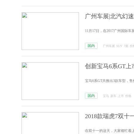
广州车展|北汽幻速S
11月17日，在2017广州国际车
国内
广州车展
SUV
7座
价
创新宝马6系GT上市
宝马6系GT共推出3款车型，售价71
国内
宝马
新车
上市
价格
2018款瑞虎7双十
在双十一的这天，大家都忙着上