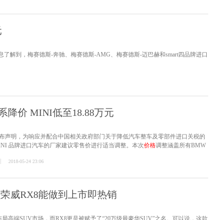
元
息了解到，梅赛德斯-奔驰、梅赛德斯-AMG、梅赛德斯-迈巴赫和smart四品牌进口
价 MINI低至18.88万元
发布声明，为响应并配合中国相关政府部门关于降低汽车整车及零部件进口关税的
INI 品牌进口汽车的厂家建议零售价进行适当调整。本次
价格
调整涵盖所有BMW
即时生效。
2018-05-24 23:06
么荣威RX8能做到上市即热销
高端SUV市场，而RX8更是被赋予了“20万级最豪华SUV”之名。可以说，这款