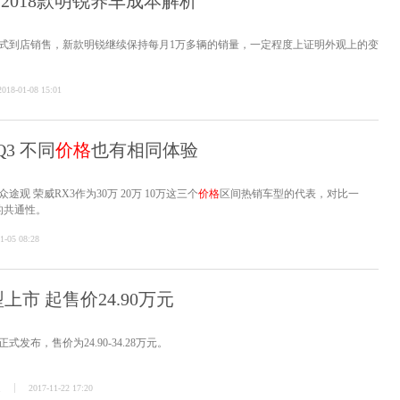
 2018款明锐养车成本解析
锐正式到店销售，新款明锐继续保持每月1万多辆的销量，一定程度上证明外观上的变
2018-01-08 15:01
3 不同
价格
也有相同体验
途观 荣威RX3作为30万 20万 10万这三个
价格
区间热销车型的代表，对比一
的共通性。
1-05 08:28
型上市 起售价24.90万元
正式发布，售价为24.90-34.28万元。
迪
2017-11-22 17:20