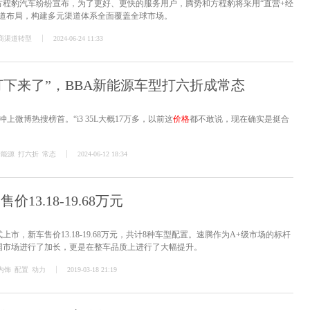
方程豹汽车纷纷宣布，为了更好、更快的服务用户，腾势和方程豹将采用“直营+经
渠道布局，构建多元渠道体系全面覆盖全球市场。
商渠道转型
2024-06-24 11:33
打下来了”，BBA新能源车型打六折成常态
上微博热搜榜首。“i3 35L大概17万多，以前这
价格
都不敢说，现在确实是挺合
新能源
打六折
常态
2024-06-12 18:34
13.18-19.68万元
市，新车售价13.18-19.68万元，共计8种车型配置。速腾作为A+级市场的标杆
国市场进行了加长，更是在整车品质上进行了大幅提升。
内饰
配置
动力
2019-03-18 21:19