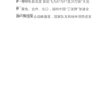
实力说话
8
卷出全新高度 新款飞凡R7与F7是20万级“天花
板”
9
聚焦、合作、出口，福特中国“三张牌”加速全
新战略转型
10
跨国车企战略撤退，国家队东风纳米强势进攻