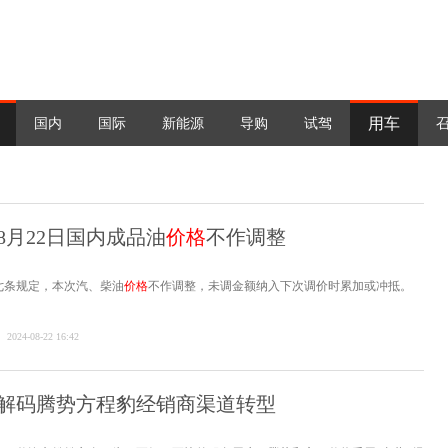
用车
国内
国际
新能源
导购
试驾
8月22日国内成品油
价格
不作调整
七条规定，本次汽、柴油
价格
不作调整，未调金额纳入下次调价时累加或冲抵。
2024-08-22 16:42
解码腾势方程豹经销商渠道转型