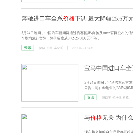
奔驰进口车全系
价格
下调 最大降幅25.6万
5月24日晚间，中国汽车新闻网通过梅赛德斯-奔驰及smart官网公布的信
车型均施行官降，降价幅度从0.72-25.60万元不等。
资讯
降幅
价格
车全系
2018-05-24 23:34
宝马中国进口车全系降
5月24日晚间，宝马汽车官方
公告，对在华销售的BMW和M
及MINI品牌进口车型，新
价格
资讯
进口车
价格低
价格
与
价格
无关 为什
现在越来越的自主品牌都开始布局