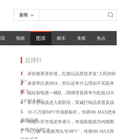
新闻
图库
召回
指南
酷车
美模
热点
总排行
1
讲价格更讲价值，红旗以品质技术造“人民的好
车”
2
保值率比肩BBA，所以还有什么理由不买蔚来
呢？
3
稳站智电第一梯队，阿维塔首搭华为乾崑ADS
3.0“打个样”
4
车市价格战进入新阶段，荣威打响品质普及战
5
10-15万级MPV市场新标杆，传祺M6 MAX把幸
福值拉满
6
纯电小车市场龙争虎斗，奇瑞新能源为何能戳
中用户“心巴”？
7
15万级“全能家用头号MPV”，传祺M6 MAX用