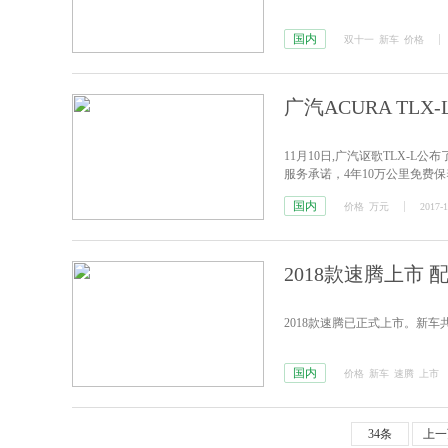
国内
双十一
新车
价格
广汽ACURA TLX
11月10日,广汽讴歌TLX-L公
服务承诺，4年10万公里免费
国内
价格
万元
2017-1
2018款速腾上市 
2018款速腾已正式上市。新车共推
国内
价格
新车
速腾
上市
34条
上一