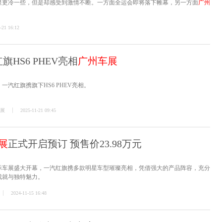
明显更冷一些，但是却感受到激情不断。一方面全运会即将落下帷幕，另一方面
广州
-21 16:12
红旗HS6 PHEV亮相
广州车展
一汽红旗携旗下HS6 PHEV亮相。
展
2025-11-21 09:45
展
正式开启预订 预售价23.98万元
国际车展盛大开幕，一汽红旗携多款明星车型璀璨亮相，凭借强大的产品阵容，充分
成就与独特魅力。
2024-11-15 16:48