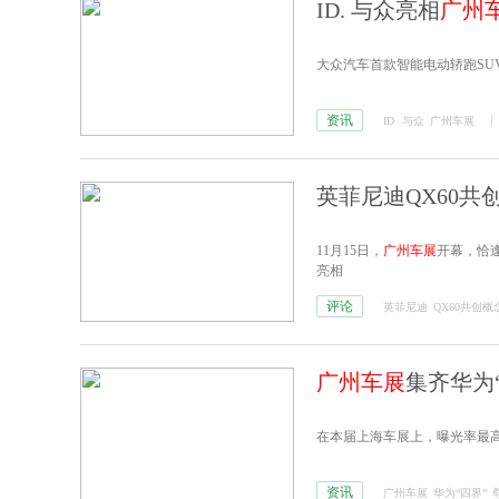
ID. 与众亮相
广州
大众汽车首款智能电动轿跑SU
资讯
ID
与众
广州车展
英菲尼迪QX60共
11月15日，
广州车展
开幕，恰
亮相
评论
英菲尼迪
QX60共创概
广州车展
集齐华为
在本届上海车展上，曝光率最高
资讯
广州车展
华为“四界”