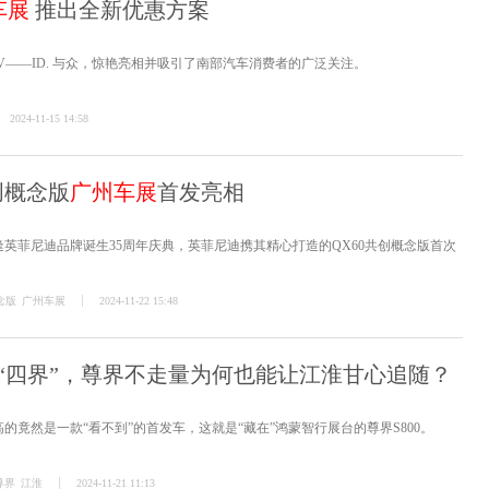
车展
推出全新优惠方案
V——ID. 与众，惊艳亮相并吸引了南部汽车消费者的广泛关注。
2024-11-15 14:58
创概念版
广州车展
首发亮相
逢英菲尼迪品牌诞生35周年庆典，英菲尼迪携其精心打造的QX60共创概念版首次
念版
广州车展
2024-11-22 15:48
“四界”，尊界不走量为何也能让江淮甘心追随？
的竟然是一款“看不到”的首发车，这就是“藏在”鸿蒙智行展台的尊界S800。
尊界
江淮
2024-11-21 11:13