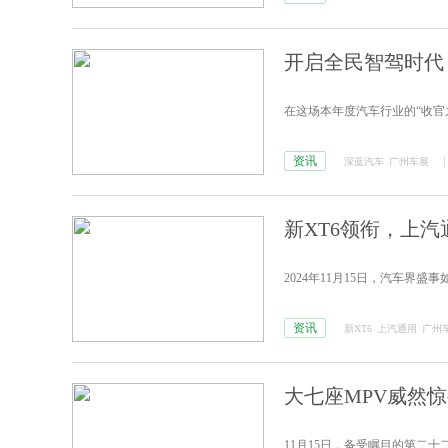
开启全民智驾时代，
在这场本年度汽车行业的“收官
资讯
深蓝汽车
广州车展
新XT6领衔，上汽
2024年11月15日，汽车
资讯
新XT6
上汽通用
广州
大七座MPV威然惊
11月15日，备受瞩目的第二