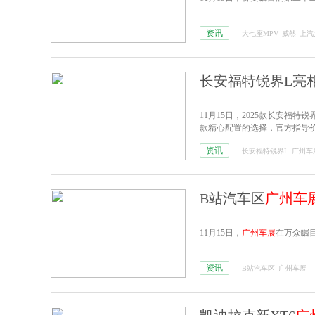
资讯
大七座MPV
威然
上汽
长安福特锐界L亮
11月15日，2025款长安福特锐
款精心配置的选择，官方指导价定
资讯
长安福特锐界L
广州车
B站汽车区
广州车
11月15日，
广州车展
在万众瞩
资讯
B站汽车区
广州车展