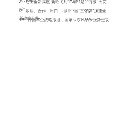
实力说话
8
卷出全新高度 新款飞凡R7与F7是20万级“天花
板”
9
聚焦、合作、出口，福特中国“三张牌”加速全
新战略转型
10
跨国车企战略撤退，国家队东风纳米强势进攻