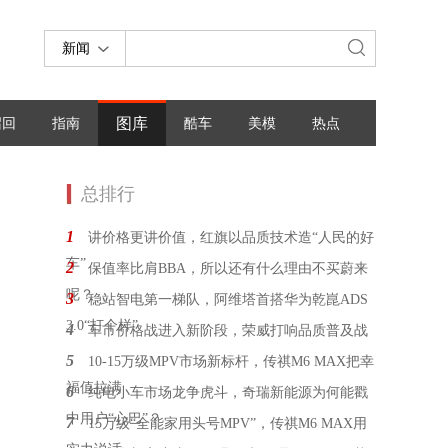
新闻
图库
召回
指南
酷车
美模
热点
总排行
1
讲价格更讲价值，红旗以品质技术造“人民的好
车”
2
保值率比肩BBA，所以还有什么理由不买蔚来
呢？
3
稳站智电第一梯队，阿维塔首搭华为乾崑ADS
3.0“打个样”
4
车市价格战进入新阶段，荣威打响品质普及战
5
10-15万级MPV市场新标杆，传祺M6 MAX把幸
福值拉满
6
纯电小车市场龙争虎斗，奇瑞新能源为何能戳
中用户“心巴”？
7
15万级“全能家用头号MPV”，传祺M6 MAX用