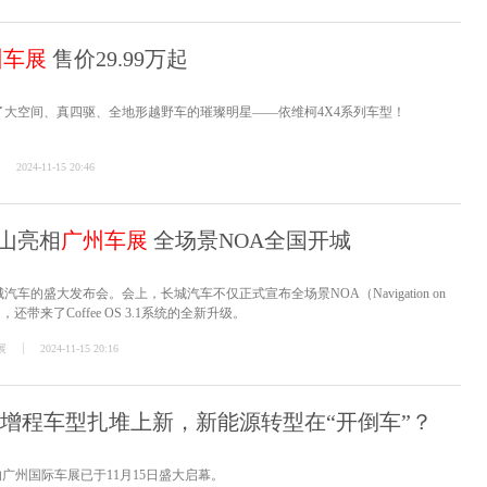
州车展
售价29.99万起
来了大空间、真四驱、全地形越野车的璀璨明星——依维柯4X4系列车型！
2024-11-15 20:46
山亮相
广州车展
全场景NOA全国开城
汽车的盛大发布会。会上，长城汽车不仅正式宣布全场景NOA（Navigation on
用，还带来了Coffee OS 3.1系统的全新升级。
展
2024-11-15 20:16
增程车型扎堆上新，新能源转型在“开倒车”？
广州国际车展已于11月15日盛大启幕。