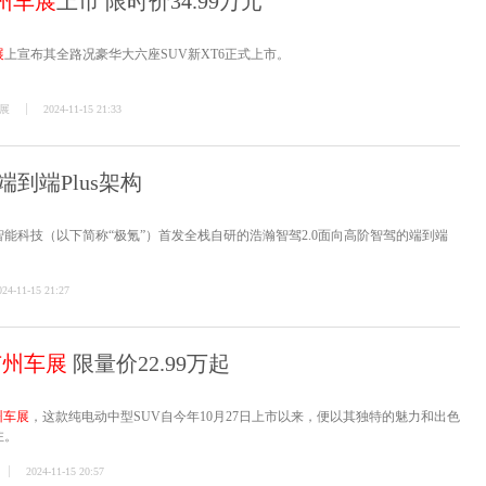
州车展
上市 限时价34.99万元
展
上宣布其全路况豪华大六座SUV新XT6正式上市。
展
2024-11-15 21:33
端到端Plus架构
智能科技（以下简称“极氪”）首发全栈自研的浩瀚智驾2.0面向高阶智驾的端到端
024-11-15 21:27
广州车展
限量价22.99万起
州车展
，这款纯电动中型SUV自今年10月27日上市以来，便以其独特的魅力和出色
注。
2024-11-15 20:57