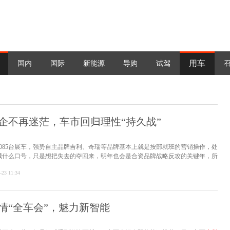
用车
国内
国际
新能源
导购
试驾
企不再迷茫，车市回归理性“持久战”
1085台展车，强势自主品牌吉利、奇瑞等品牌基本上就是按部就班的营销操作，处
喊什么口号，只是想把失去的夺回来，明年也会是合资品牌战略反攻的关键年，所
了明年。
-23 11:34
情“全车会”，魅力新智能