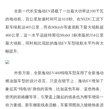
全新一代长安逸动EV搭载了一台最大功率达100千瓦
的电动机，百公里加速时间可达10.8秒。在NEDC工况下
新车续航达405公里，而在60km/h等速巡航下最大续航超
460公里，这一水平远超特斯拉Model 3标准版的354公里
最大续航，同时相比现款的逸动EV车型续航水平均有大
幅提升。
外形方面，全新逸动EV460纯电车型采用了全新逸动
燃油版车型的设计语言。只是在细节上，逸动EV增加了
象征其“纯电动”身份的装饰，比如蓝色车标、蓝色饰条、
密闭的前格栅等等，引擎盖上隆起的线条也为整车增添一
份力量感。新车侧面线条流畅，车窗周围加入镀铬饰条进