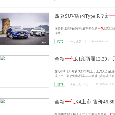
四驱SUV版的Type R？新
讴歌将北美的冠军销量车型全新
一代
RDX
佳绩。
试驾
一代
全新
2018-09-21 11:40
全新
一代
朗逸两厢13.39万
在8月31日开幕的成都车展上，上汽大众品
式上市，首款新能源车——途观L插电式混合动
车展上公布了中文名——“途岳”。
国内
两厢
元起
一代
2018-09-04 12:04
全新
一代
X4上市 售价46.68
在2018成都车展上正式上市的宝马全新
一代