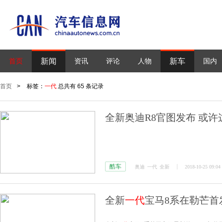
新闻
新车
首页
资讯
评论
人物
国内
首页
>
标签：
一代
总共有 65 条记录
全新奥迪R8官图发布 或许
酷车
奥迪
一代
全新
2018-10-25 09:04
全新
一代
宝马8系在勒芒首