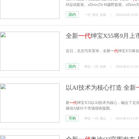
M运动套装、xDrive25i M越野套装、xDrive
59.98万元。
国内
一代
售价
全新
2018-09-03 10:03
全新
一代
绅宝X55将9月上市
近日，北京汽车宣布，全新
一代
绅宝X55将
国内
绅宝
一代
全新
2018-08-16 11:54
以AI技术为核心打造 全新
新
一代
绅宝X55以AI技术为核心，融合了
撬动A级SUV市场现有版图。
导购
绅宝
一代
核心
2018-08-13 15:29