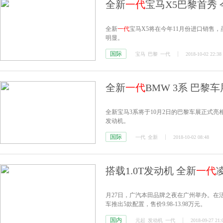
全新
一代
宝马X5巴黎首秀 
全新
一代
宝马X5将在今年11月份进口销售
明显。
国际
宝马
巴黎
一代
2018-10-02 22:38
全新
一代
BMW 3系 巴黎
全新宝马3系将于10月2日的巴黎车展正式亮相，
发动机。
国际
一代
全新
2018-10-02 08:48
搭载1.0T发动机 全新
一代
月27日，广汽本田品牌之夜在广州举办。在
车推出5款配置，售价9.98-13.98万元。
国内
元起
发动机
一代
2018-09-27 21: