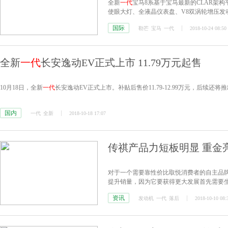
全新
一代
宝马8系基于宝马最新的CLAR架
使眼大灯、全液晶仪表盘、V8双涡轮增压发
国际
勒芒
宝马
一代
2018-10-24 08:50
全新
一代
长安逸动EV正式上市 11.79万元起售
10月18日，全新
一代
长安逸动EV正式上市。补贴后售价11.79-12.99万元，后续还
国内
一代
全新
2018-10-18 17:07
传祺产品力短板明显 重金
对于一个需要靠性价比取悦消费者的自主品
提升销量，因为它要获得更大发展首先需要
资讯
发动机
一代
落后
2018-10-10 08: