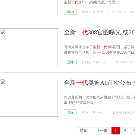
全新
一代
唐EV（纯电动版）车型。
国内
里程
一代
将于
2018-06-27 10:09
全新
一代
308官图曝光 或
有海外媒体公布了全新
一代
308官图，据了
都将带有电动机。新
一代
308有望在2020
国际
日内瓦
车展
一代
2018-06-26 08:
全新
一代
奥迪A1首次公布 搭1
奥迪最近的一次大换代从旗舰车型A8开始，
车 都已经完成升级。
国际
奥迪
小车
一代
2018-06-21 08:24
65条
上一页
1
2