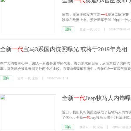
全新
一代
奥迪Q3官图发布
日前，奥迪正式发布了新
一代
奥迪Q3的官图
秋季在欧洲上市。预计新车于2019年由一汽
国际
奥迪
一代
尺寸
2018-07-26 08:43
全新
一代
宝马3系国内谍照曝光 或将于2019年亮相
在广大消费者心中，BBA一直都是豪华的代表、奋力追求的目标，从而造就了国内汽
车，首先就会被拿来同另外两个相比较。在豪华B级车市场中，奔驰C级一直底气很硬
场表现？
国内
宝马
一代
全新
2018-07-10 11:11
全新
一代
Jeep牧马人内饰
近日，我们从相关渠道获取了新牧马人内饰
了优化，全新
一代
Jeep牧马人将于7月底正
国内
牧马人
一代
全新
2018-07-06 09: