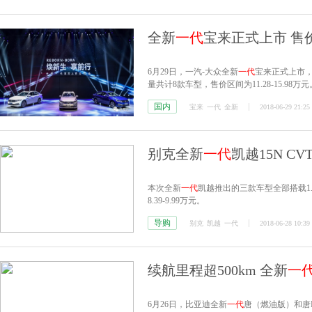
全新
一代
宝来正式上市 售价11
6月29日，一汽-大众全新
一代
宝来正式上市，
量共计8款车型，售价区间为11.28-15.98万元
国内
宝来
一代
全新
2018-06-29 21:25
别克全新
一代
凯越15N CV
本次全新
一代
凯越推出的三款车型全部搭载1
8.39-9.99万元。
导购
别克
凯越
一代
2018-06-28 10:39
续航里程超500km 全新
一
6月26日，比亚迪全新
一代
唐（燃油版）和唐