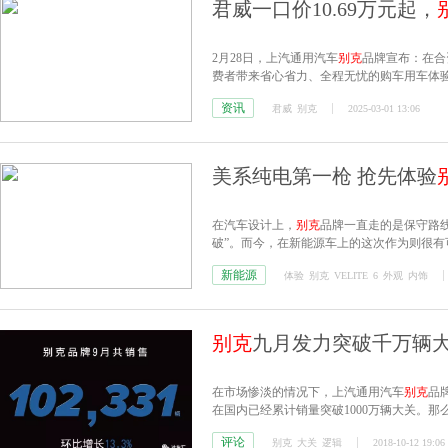
君威一口价10.69万元起，
2月28日，上汽通用汽车
别克
品牌宣布：在合
费者带来省心省力、全程无忧的购车用车体
资讯
君威
别克
2025-03-01 13:06
美系纯电第一枪 抢先体验
在汽车设计上，
别克
品牌一直走的是保守路
破”。而今，在新能源车上的这次作为则很
新能源
体验
别克
VELITE
6
外观
内饰
别克
九月发力突破千万辆大
在市场惨淡的情况下，上汽通用汽车
别克
品牌
在国内已经累计销量突破1000万辆大关。那
评论
别克
大关
逻辑
2018-10-12 19:06