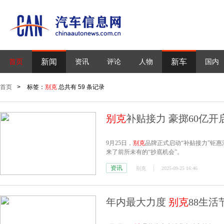
新闻
新车
首页
资讯
评论
人物
国内
首页
>
标签：
别克
总共有 59 条记录
别克
补贴接力 豪掷60亿开
9月25日，
别克
品牌正式启动“补贴接力”钜
来了前所未有的“抄底机会”。
资讯
别克
2025-09-25 16:46
年内最大力度
别克
88生