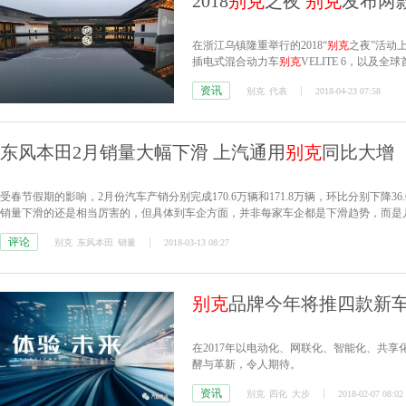
2018
别克
之夜
别克
发布两
在浙江乌镇隆重举行的2018“
别克
之夜”活动
插电式混合动力车
别克
VELITE 6，以及全
资讯
别克
代表
2018-04-23 07:58
东风本田2月销量大幅下滑 上汽通用
别克
同比大增
受春节假期的影响，2月份汽车产销分别完成170.6万辆和171.8万辆，环比分别下降36.6
销量下滑的还是相当厉害的，但具体到车企方面，并非每家车企都是下滑趋势，而是
评论
别克
东风本田
销量
2018-03-13 08:27
别克
品牌今年将推四款新车
在2017年以电动化、网联化、智能化、共
酵与革新，令人期待。
资讯
别克
四化
大步
2018-02-07 08:02