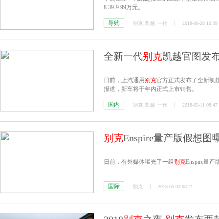
8.39-9.99万元。
导购
别克
凯越
一代
2018-06-28 10:39
全新一代
别克
凯越官图发布 
日前，上汽通用
别克
官方正式发布了全新凯
报道，新车将于年内正式上市销售。
国内
别克
凯越
一代
2018-05-11 08:47
别克
Enspire量产版假想
日前，有外媒体曝光了一组
别克
Enspir
国际
别克
2018-05-03 08:21