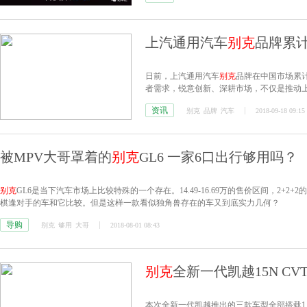
上汽通用汽车
别克
品牌累计
日前，上汽通用汽车
别克
品牌在中国市场累计
者需求，锐意创新、深耕市场，不仅是推动
力，成为中国汽车行业产品及服务标准的引
资讯
别克
品牌
汽车
2018-09-18 09:15
被MPV大哥罩着的
别克
GL6 一家6口出行够用吗？
别克
GL6是当下汽车市场上比较特殊的一个存在。14.49-16.69万的售价区间，2+
棋逢对手的车和它比较。但是这样一款看似独角兽存在的车又到底实力几何？
导购
别克
够用
大哥
2018-08-01 08:43
别克
全新一代凯越15N CVT
本次全新一代凯越推出的三款车型全部搭载1.