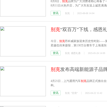
8月8日，
别克
品牌为广大消费者精心筹备了一
8月11日火热开启，为广大车友送上诚意满
资讯
别克
2025-08-08 14:04
别克
“双百万”下线，感恩
今日，
别克
昂科威家族迎来历史性时刻——第
君越也传来捷报，第130万台整车于上海浦
资讯
别克
感恩礼遇
2025-05-26 14:09
别克
发布高端新能源子品牌
4月21日，上汽通用汽车
别克
品牌正式推出全
构。
资讯
别克
“至境”
2025-04-22 15:42