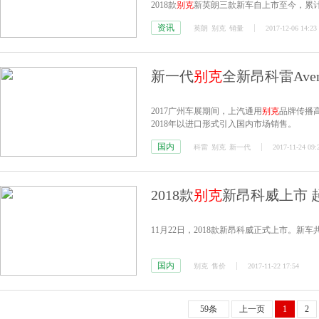
2018款
别克
新英朗三款新车自上市至今，累计销售
Ecotec双喷射涡轮增压发动机借强劲的动
资讯
英朗
别克
销量
2017-12-06 14:23
新一代
别克
全新昂科雷Aven
2017广州车展期间，上汽通用
别克
品牌传播
2018年以进口形式引入国内市场销售。
国内
科雷
别克
新一代
2017-11-24 09:
2018款
别克
新昂科威上市 起
11月22日，2018款新昂科威正式上市。新车共七
国内
别克
售价
2017-11-22 17:54
59条
上一页
1
2