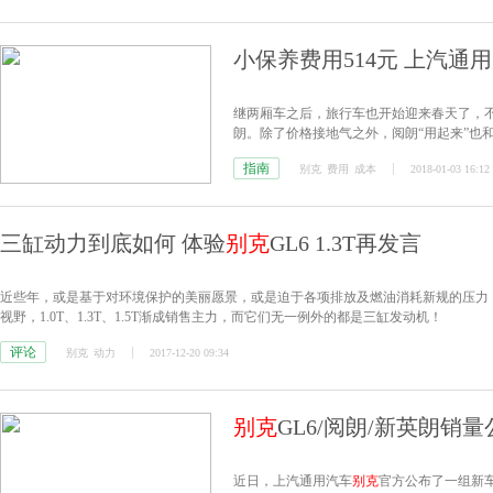
小保养费用514元 上汽通用
继两厢车之后，旅行车也开始迎来春天了，
朗。除了价格接地气之外，阅朗“用起来”也
接下来咱们一起看看。
指南
别克
费用
成本
2018-01-03 16:12
三缸动力到底如何 体验
别克
GL6 1.3T再发言
近些年，或是基于对环境保护的美丽愿景，或是迫于各项排放及燃油消耗新规的压力
视野，1.0T、1.3T、1.5T渐成销售主力，而它们无一例外的都是三缸发动机！
评论
别克
动力
2017-12-20 09:34
别克
GL6/阅朗/新英朗销量公
近日，上汽通用汽车
别克
官方公布了一组新