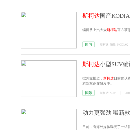
斯柯达
国产KODI
编辑从上汽大众
斯柯达
官方获
国内
斯柯达
销量
KODIAQ
斯柯达
小型SUV确
据外媒报道，
斯柯达
日前确认将
称新车正在研发中。
国际
斯柯达
SUV
2016
动力更强劲 曝新
日前，有海外媒体曝光了一组