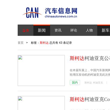
新闻
新车
首页
资讯
评论
人物
首页
>
标签：
斯柯达
总共有 43 条记录
斯柯达
柯迪亚克公布
在本届车展上，中国汽车新闻
轮增压发动机的柯迪亚克此次推出了
国内
斯柯达
柯迪亚克
斯柯达
柯迪亚克Co