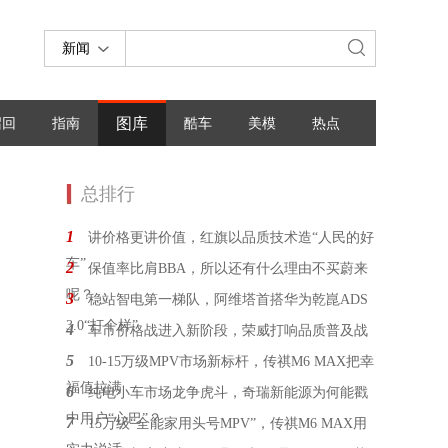
新闻
图库
召回
指南
酷车
美模
热点
总排行
1
讲价格更讲价值，红旗以品质技术造“人民的好
车”
2
保值率比肩BBA，所以还有什么理由不买蔚来
呢？
3
稳站智电第一梯队，阿维塔首搭华为乾崑ADS
3.0“打个样”
4
车市价格战进入新阶段，荣威打响品质普及战
5
10-15万级MPV市场新标杆，传祺M6 MAX把幸
福值拉满
6
纯电小车市场龙争虎斗，奇瑞新能源为何能戳
中用户“心巴”？
7
15万级“全能家用头号MPV”，传祺M6 MAX用