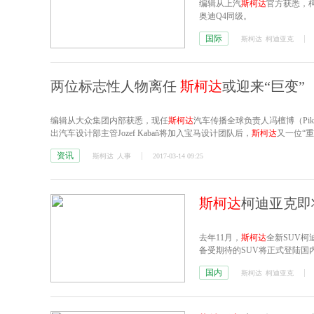
编辑从上汽
斯柯达
官方获悉，柯
奥迪Q4同级。
国际
斯柯达
柯迪亚克
两位标志性人物离任
斯柯达
或迎来“巨变”
编辑从大众集团内部获悉，现任
斯柯达
汽车传播全球负责人冯檀博（Pike 
出汽车设计部主管Jozef Kabaň将加入宝马设计团队后，
斯柯达
又一位“
资讯
斯柯达
人事
2017-03-14 09:25
斯柯达
柯迪亚克即
去年11月，
斯柯达
全新SUV
备受期待的SUV将正式登陆国
型外，还提供7座车型的选择。
国内
斯柯达
柯迪亚克