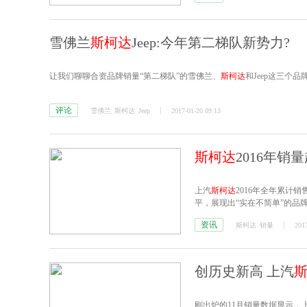
雪佛兰
斯柯达
Jeep:今年第二梯队新势力?
让我们聊聊合资品牌销量“第二梯队”的雪佛兰、
斯柯达
和Jeep这三个
评论
雪佛兰
斯柯达
Jeep
2017-01-20 09:13
斯柯达
2016年销量
上汽
斯柯达
2016年全年累计销
平，展现出“实在不简单”的品
资讯
斯柯达
销量
2017
创历史新高 上汽
刚出炉的11月销量数据显示，