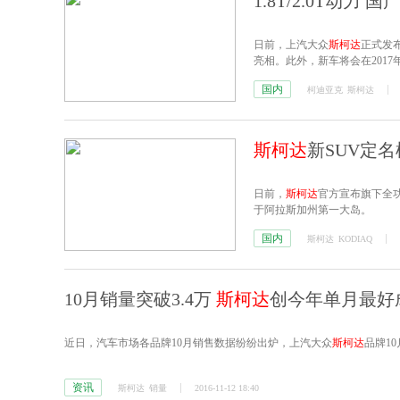
1.8T/2.0T动力 国
日前，上汽大众
斯柯达
正式发
亮相。此外，新车将会在201
国内
柯迪亚克
斯柯达
斯柯达
新SUV定
日前，
斯柯达
官方宣布旗下全功
于阿拉斯加州第一大岛。
国内
斯柯达
KODIAQ
10月销量突破3.4万
斯柯达
创今年单月最好
近日，汽车市场各品牌10月销售数据纷纷出炉，上汽大众
斯柯达
品牌1
资讯
斯柯达
销量
2016-11-12 18:40