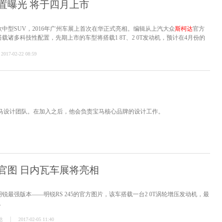
配置曝光 将于四月上市
中型SUV，2016年广州车展上首次在华正式亮相。编辑从上汽大众
斯柯达
官方
诸多科技性配置，先期上市的车型将搭载1 8T、2 0T发动机，预计在4月份的
2017-02-22 08:59
将加入宝马设计团队。在加入之后，他会负责宝马核心品牌的设计工作。
45官图 日内瓦车展将亮相
锐最强版本——明锐RS 245的官方图片，该车搭载一台2 0T涡轮增压发动机，最
。
达
2017-02-05 11:40