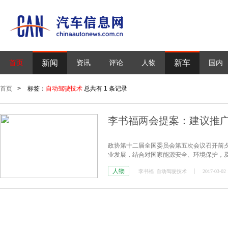
新闻
新车
首页
资讯
评论
人物
国内
首页
>
标签：
自动驾驶技术
总共有 1 条记录
李书福两会提案：建议推
政协第十二届全国委员会第五次会议召开前
业发展，结合对国家能源安全、环境保护，
术
发展两大议题递交提案。
人物
李书福
自动驾驶技术
2017-03-02 