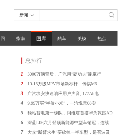
新闻
图库
召回
指南
酷车
美模
热点
总排行
1
3000万辆背后，广汽用“硬功夫”跑赢行
2
10-15万级MPV市场新标杆，传祺M6
3
广汽埃安快速响应用户声音, 177Ah电
4
9.99万买“半价小米”，一汽悦意08实
5
稳站智电第一梯队，阿维塔首搭华为乾崑AD
6
深蓝L06六月登顶新能源中型车销冠，连续
7
大众“断臂求生”要砍掉一半车型，是否波及