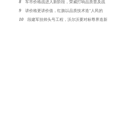
8
车市价格战进入新阶段，荣威打响品质普及战
9
讲价格更讲价值，红旗以品质技术造“人民的
10
段建军挂帅头号工程，沃尔沃要对标尊界造新