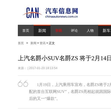
新闻
新车
首页
资讯
评论
人物
首页
>
新闻
>
资讯
> 正文
上汽名爵小SUV名爵ZS 将于2月1
来源： | 2017-01-20 18:13:54
1月19日，上汽乘用车宣布，名爵ZS将于
配的首台互联网SUV”，名爵ZS亮相起就因国
后的又一“爆款”。