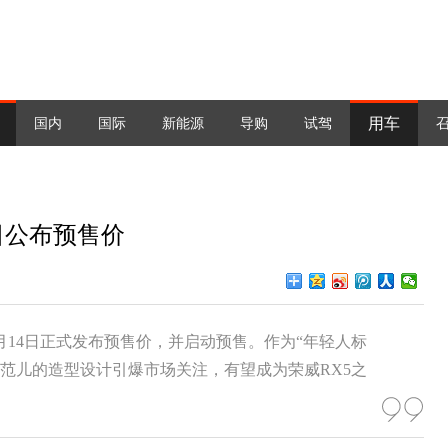
用车
国内
国际
新能源
导购
试驾
4日公布预售价
2月14日正式发布预售价，并启动预售。作为“年轻人标
际范儿的造型设计引爆市场关注，有望成为荣威RX5之