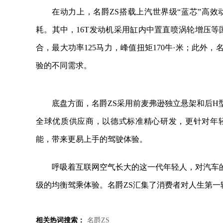
在动力上，名爵ZS搭载上汽世界级“蓝芯”高
耗。其中，16T发动机采用缸内中置直喷涡轮增压
合，最大功率125马力，峰值扭矩170牛·米；此外，
验的不同需求。
底盘方面，名爵ZS采用前麦弗逊独立悬架和后
全球优质供应商，以德式标准精心研发，更针对年轻
能，带来更易上手的驾驶体验。
呼吸着互联网空气长大的这一代年轻人，对汽车
级的均衡驾乘体验。名爵ZS汇集了消费者对人生第一
相关热词搜索：
名爵ZS