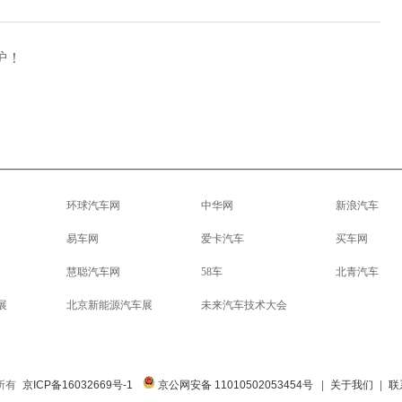
炉！
环球汽车网
中华网
新浪汽车
易车网
爱卡汽车
买车网
慧聪汽车网
58车
北青汽车
展
北京新能源汽车展
未来汽车技术大会
权所有
京ICP备16032669号-1
京公网安备 11010502053454号
|
关于我们
|
联