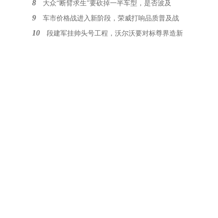
8
大众“断臂求生”要砍掉一半车型，是否波及
9
车市价格战进入新阶段，荣威打响品质普及战
10
段建军挂帅头号工程，沃尔沃要对标尊界造新