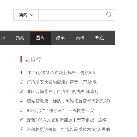
新闻
图库
召回
指南
酷车
美模
热点
总排行
1
10-15万级MPV市场新标杆，传祺M6
2
广汽埃安快速响应用户声音, 177Ah电
3
3000万辆背后，广汽用“硬功夫”跑赢行
4
稳站智电第一梯队，阿维塔首搭华为乾崑AD
5
9.99万买“半价小米”，一汽悦意08实
6
深蓝L06六月登顶新能源中型车销冠，连续
7
讲价格更讲价值，红旗以品质技术造“人民的