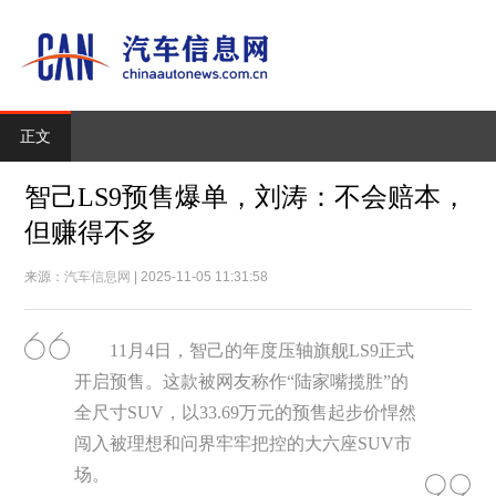
正文
智己LS9预售爆单，刘涛：不会赔本，
但赚得不多
来源：
汽车信息网
| 2025-11-05 11:31:58
11月4日，智己的年度压轴旗舰LS9正式
开启预售。这款被网友称作“陆家嘴揽胜”的
全尺寸SUV，以33.69万元的预售起步价悍然
闯入被理想和问界牢牢把控的大六座SUV市
场。