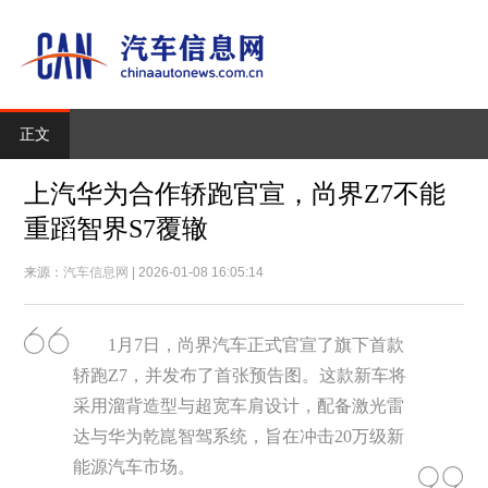
正文
上汽华为合作轿跑官宣，尚界Z7不能
重蹈智界S7覆辙
来源：
汽车信息网
| 2026-01-08 16:05:14
1月7日，尚界汽车正式官宣了旗下首款
轿跑Z7，并发布了首张预告图。这款新车将
采用溜背造型与超宽车肩设计，配备激光雷
达与华为乾崑智驾系统，旨在冲击20万级新
能源汽车市场。