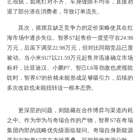
艺瑕疵，如尾灯对不齐、车身缝隙不均等，直接劝
退了部分潜在消费者，导致订单流失。
其次，摇摆且缺乏竞争力的定价策略使其在红
海市场中逐步失位。智界S7起售价一度坚守在24.98
万元，后虽下调至22.98万元，但对比同期竞品已显
被动。当小米SU7以21.59万元起售并迅速确立市场
标杆，比亚迪汉、小鹏P7、智己L6等劲敌也虎视眈
眈时，智界S7的价格未能形成足够吸引力，后续的
多次改款也未能扭转这一根本态势。
更深层的问题，则隐藏在合作博弈与渠道内耗
之中。作为华为与奇瑞合作的产物，智界S7在奇瑞
集团内部的战略优先级面临疑问。奇瑞自身新能源