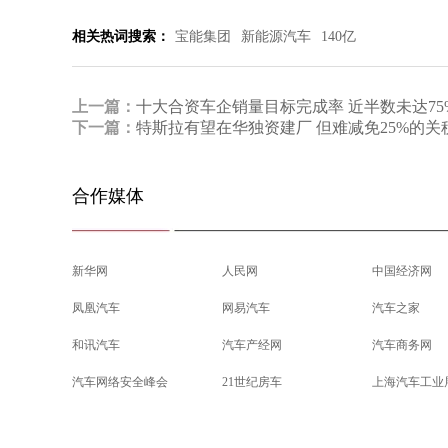
相关热词搜索：
宝能集团
新能源汽车
140亿
上一篇：
十大合资车企销量目标完成率 近半数未达75
下一篇：
特斯拉有望在华独资建厂 但难减免25%的关
合作媒体
新华网
人民网
中国经济网
凤凰汽车
网易汽车
汽车之家
和讯汽车
汽车产经网
汽车商务网
汽车网络安全峰会
21世纪房车
上海汽车工业