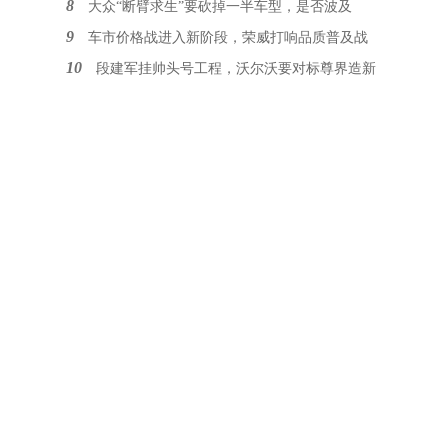
8
大众“断臂求生”要砍掉一半车型，是否波及
9
车市价格战进入新阶段，荣威打响品质普及战
10
段建军挂帅头号工程，沃尔沃要对标尊界造新