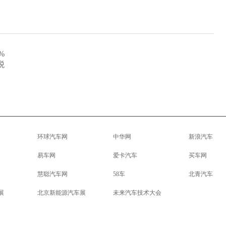
%
税
环球汽车网
中华网
新浪汽车
易车网
爱卡汽车
买车网
慧聪汽车网
58车
北青汽车
展
北京新能源汽车展
未来汽车技术大会