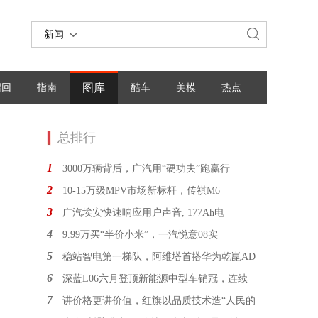
新闻
图库
召回
指南
酷车
美模
热点
总排行
1
3000万辆背后，广汽用“硬功夫”跑赢行
2
10-15万级MPV市场新标杆，传祺M6
3
广汽埃安快速响应用户声音, 177Ah电
4
9.99万买“半价小米”，一汽悦意08实
5
稳站智电第一梯队，阿维塔首搭华为乾崑AD
6
深蓝L06六月登顶新能源中型车销冠，连续
7
讲价格更讲价值，红旗以品质技术造“人民的