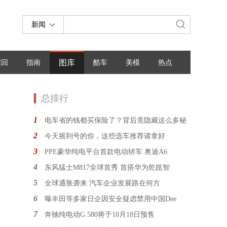
新闻
图库
召回
指南
酷车
美模
热点
总排行
1
电车省的钱都买保险了？背后竟隐藏这么多秘
2
今天摇到号的你，这些选车推荐请拿好
3
PPE豪华纯电平台首款电动轿车 奥迪A6
4
东风猛士M817全球首秀 首搭华为乾崑智
5
全球通胀袭来 汽车企业发展路在何方
6
曝丰田等多家日企因安全疑虑禁用中国Dee
7
奔驰纯电动G 580将于10月18日预售