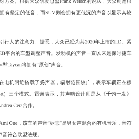
。根据大众研发总监Frank Welsch的说法，大众则是根
拥有坚定的低音，而SUV则会拥有更低沉的声音以显示其较
引行人的注意力。据悉，大众已经为其2020年上市的I.D。紧
EB平台的车型调整声音。发动机的声音一直以来是保时捷车
aycan将拥有“原创”声音。
背车在电机附近搭载了扬声器，辐射范围较广，表示车辆正在移
nd sport）三个模式。雷诺表示，其声响设计师是从《千钧一发》
ea Cera合作。
i One，该车的声音“标志”是男女声混合的有机音乐，音符
声音符合欧盟法规。