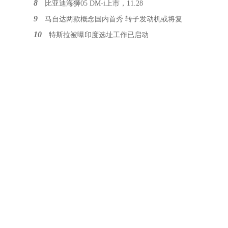
8
比亚迪海狮05 DM-i上市，11.28
9
马自达两款概念国内首秀 转子发动机或将复
10
特斯拉被曝印度选址工作已启动