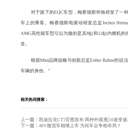
对于旗下的EQC车型，梅赛德斯奔驰研发了一
车上的乘客。梅赛德斯电驱动研发总监Jochen He
AMG高性能车型引以为傲的是其8缸和12缸内燃机
音。
根据Mini品牌战略与创新总监Esther Bahn
车辆的身份。”
相关热词搜索：
上一篇：
凯迪拉克CT5官图发布 两种外观/配10速变速
下一篇：
48V微混车相继上市 为何车企争相布局？