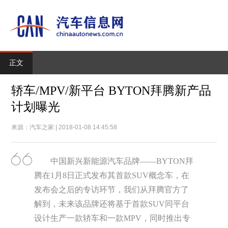
正文
轿车/MPV/新平台 BYTON拜腾新产品
计划曝光
来源：汽车之家 | 2018-01-08 14:45:58
中国新兴新能源汽车品牌——BYTON拜
腾在1月8日正式发布其首款SUV概念车，在
发布会之后的专访环节，我们从拜腾官方了
解到，未来该品牌还将基于首款SUV同平台
设计生产一款轿车和一款MPV，同时推出专