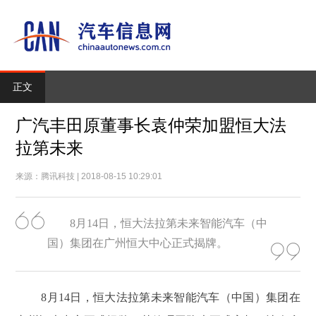
正文
广汽丰田原董事长袁仲荣加盟恒大法
拉第未来
来源：腾讯科技 | 2018-08-15 10:29:01
8月14日，恒大法拉第未来智能汽车（中
国）集团在广州恒大中心正式揭牌。
8月14日，恒大法拉第未来智能汽车（中国）集团在