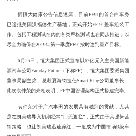
据恒大健康公告信息透露，目前FF91的首台白车身
已运抵美国汉福德生产基地，正式开始FF 91整车組裝工
作。包括工程测试在內的各类严格测试也在同步推进，以
尽全力确保在2019年第一季度FF91按时达到量产目标。
6月25日，恒大集团正式宣布以67亿元入主美国
新能
源汽车
公司Faraday Future（下称FF），恒大集团委派集团
董事局副主席、总裁夏海钧担任Smart King公司董事长，
此次袁仲荣的亮相表明，FF中国管理架构正式搭建完毕。
袁仲荣对于广汽丰田的发展具有独到的贡献，尤其
是在凯美瑞导入初期经常“口无遮拦”，正式由于其强势营
销策略，也让凯美瑞迅速蹿红，一度成为中国市场B级车