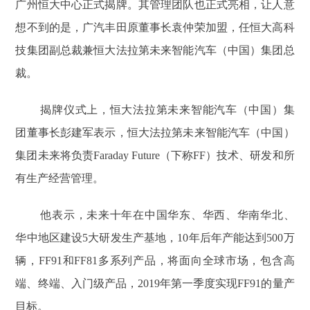
广州恒大中心正式揭牌。其管理团队也正式亮相，让人意
想不到的是，广汽丰田原董事长袁仲荣加盟，任恒大高科
技集团副总裁兼恒大法拉第未来智能汽车（中国）集团总
裁。
揭牌仪式上，恒大法拉第未来智能汽车（中国）集
团董事长彭建军表示，恒大法拉第未来智能汽车（中国）
集团未来将负责Faraday Future（下称FF）技术、研发和所
有生产经营管理。
他表示，未来十年在中国华东、华西、华南华北、
华中地区建设5大研发生产基地，10年后年产能达到500万
辆，FF91和FF81多系列产品，将面向全球市场，包含高
端、终端、入门级产品，2019年第一季度实现FF91的量产
目标。