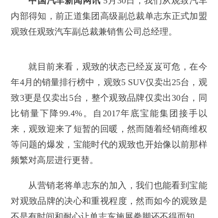
中国汽车新闻网讯
5月30日，我们从观致汽车
内部得知，前正道集团高级副总裁单志东正式加盟
观致任观致汽车副总裁兼销售公司总经理。
就目前来看，观致的状态已经岌岌可危，在今
年4月的销量排行榜中，观致5 SUV仅卖出25台，观
致3更是仅卖出5台，整个观致品牌仅卖出30台，同
比销量下降99.4%。自2017年底宝能集团接手以
来，观致迎来了短暂的回暖，然而随着经销商维权
等问题的爆发，宝能时代的观致也开始像以前那样
频繁对高层进行更替。
从营销老将单志东的加入，我们也能看到宝能
对观致品牌的决心和重视程度，然而如今的观致是
不是有时间和耐心让单志东施展拳脚还不得而知。