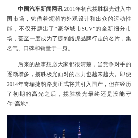
中国汽车新闻网讯
2011年初代揽胜极光进入中
国市场，凭借着领潮的外观设计和出众的运动性
能，不仅开辟出了“豪华城市SUV”的全新细分市
场，甚至一度成为了捷豹路虎品牌行走的名片，集
名气、口碑和销量于一身。
后来的故事想必大家都很清楚，当竞争对手的
逐渐增多，揽胜极光面对的压力也越来越大。即便
2014年奇瑞捷豹路虎正式将其引入国产，但在经历
了初期的高光之后，揽胜极光最终还是没能守
住“高地”。