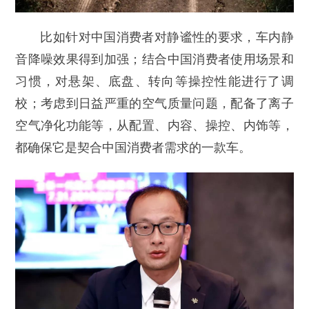
比如针对中国消费者对静谧性的要求，车内静
音降噪效果得到加强；结合中国消费者使用场景和
习惯，对悬架、底盘、转向等操控性能进行了调
校；考虑到日益严重的空气质量问题，配备了离子
空气净化功能等，从配置、内容、操控、内饰等，
都确保它是契合中国消费者需求的一款车。