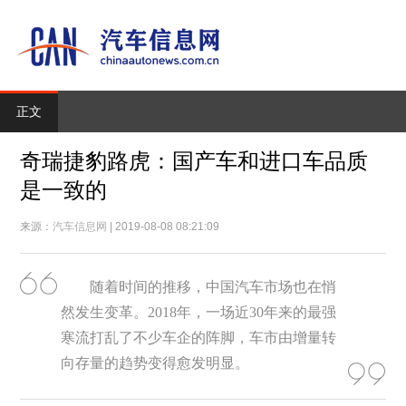
正文
奇瑞捷豹路虎：国产车和进口车品质
是一致的
来源：
汽车信息网
| 2019-08-08 08:21:09
随着时间的推移，中国汽车市场也在悄
然发生变革。2018年，一场近30年来的最强
寒流打乱了不少车企的阵脚，车市由增量转
向存量的趋势变得愈发明显。