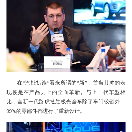
在“汽扯扒谈”看来所谓的“新”，首当其冲的表
现便是在产品力上的全面革新。与上一代车型相
比，全新一代路虎揽胜极光全车除了车门铰链外，
99%的零部件都进行了重新设计。