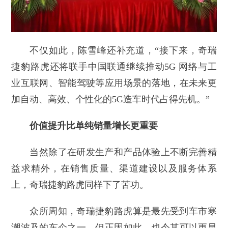
不仅如此，陈雪峰还补充道，“接下来，奇瑞
捷豹路虎还将联手中国联通继续推动5G 网络与工
业互联网、智能驾驶等应用场景的落地，在未来更
加自动、高效、个性化的5G造车时代占得先机。”
价值提升比单纯销量增长更重要
当然除了在研发生产和产品体验上不断完善精
益求精外，在销售质量、渠道建设以及服务体系
上，奇瑞捷豹路虎同样下了苦功。
众所周知，奇瑞捷豹路虎算是最先受到车市寒
潮波及的车企之一，但正因如此，也令其可以更早