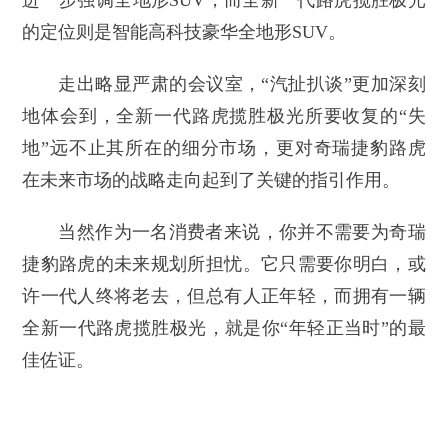
进一步强调全地形SUV，而全新一代路虎揽胜极光
的定位则是智能高科技豪华全地形SUV。
走出略显严肃的会议室，“汽扯扒谈”更加深刻
地体会到，全新一代路虎揽胜极光所要收复的“失
地”远不止其所在的细分市场，更对奇瑞捷豹路虎
在未来市场的战略走向起到了关键的指引作用。
当然作为一名消费者来说，你并不需要为奇瑞
捷豹路虎的未来规划所担忧。它只需要你明白，或
许一代人终将老去，但总有人正年轻，而拥有一辆
全新一代路虎揽胜极光，就是你“年轻正当时”的最
佳佐证。