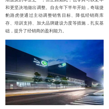
和更坚决地做出调整。自去年下半年开始，奇瑞捷
豹路虎便通过主动调整销售目标、降低经销商库
存、培训支持、加大品牌建设力度等措施，扎实基
础，提升了经销商的盈利能力。