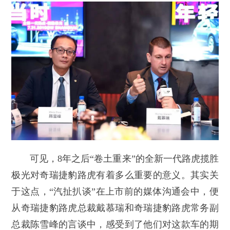
可见，8年之后“卷土重来”的全新一代路虎揽胜
极光对奇瑞捷豹路虎有着多么重要的意义。其实关
于这点，“汽扯扒谈”在上市前的媒体沟通会中，便
从奇瑞捷豹路虎总裁戴慕瑞和奇瑞捷豹路虎常务副
总裁陈雪峰的言谈中，感受到了他们对这款车的期