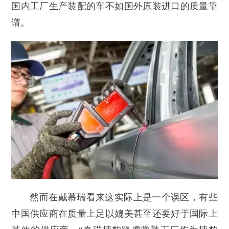
国内工厂生产装配的车不如国外原装进口的质量靠
谱。
然而在戴慕瑞看来这实际上是一个误区，有些
中国供应商在质量上足以媲美甚至还要好于国际上