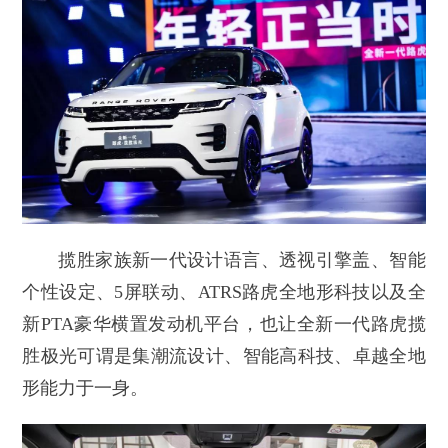
揽胜家族新一代设计语言、透视引擎盖、智能
个性设定、5屏联动、ATRS路虎全地形科技以及全
新PTA豪华横置发动机平台，也让全新一代路虎揽
胜极光可谓是集潮流设计、智能高科技、卓越全地
形能力于一身。