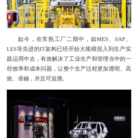
如今，在常熟工厂二期中，如MES、SAP、
LES等先进的IT架构已经开始大规模投入到生产实
践运用中去，有效解决了工业生产和管理当中的一
些效率和成本问题，让整个生产过程更加透明、高
效、准确，并且可追溯。