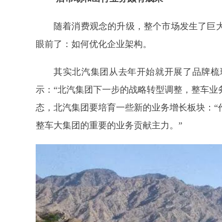
随着消费观念的升级，整个市场发生了巨
眼前了：如何优化企业架构。
其实北汽集团从去年开始就开展了品牌梳
示：“北汽集团下一步的战略转型调整，整车业
态，北汽集团要培育一些新的业务增长板块：“
整车大集团的重要的业务贡献主力。”