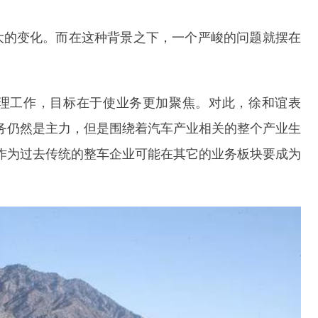
大的变化。而在这种背景之下，一个严峻的问题就摆在
理工作，目标在于使业务更加聚焦。对此，徐和谊表
务仍然是主力，但是围绕着汽车产业相关的整个产业生
作为过去传统的整车企业可能在其它的业务板块要成为