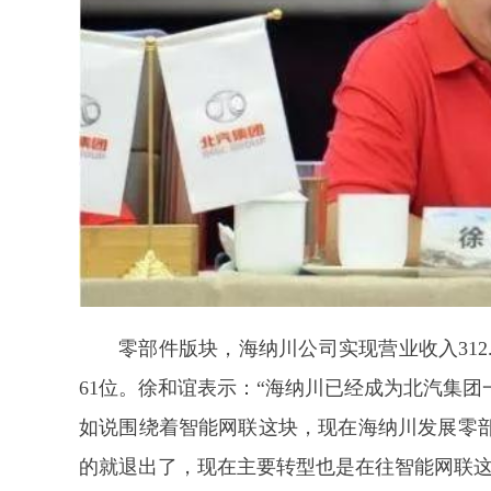
零部件版块，海纳川公司实现营业收入312
61位。徐和谊表示：“海纳川已经成为北汽集
如说围绕着智能网联这块，现在海纳川发展零
的就退出了，现在主要转型也是在往智能网联这