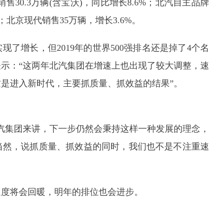
售30.3万辆(含宝沃)，同比增长8.6%；北汽自主品牌
；北京现代销售35万辆，增长3.6%。
现了增长，但2019年的世界500强排名还是掉了4个名
示：“这两年北汽集团在增速上也出现了较大调整，速
是进入新时代，主要抓质量、抓效益的结果”。
汽集团来讲，下一步仍然会秉持这样一种发展的理念，
当然，说抓质量、抓效益的同时，我们也不是不注重速
速度将会回暖，明年的排位也会进步。