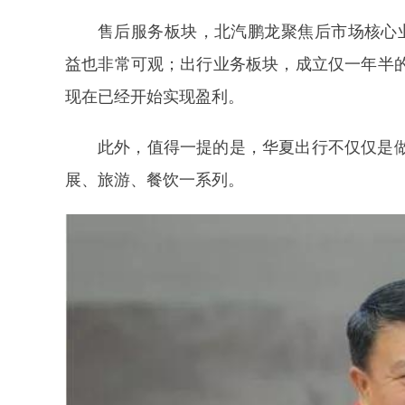
售后服务板块，北汽鹏龙聚焦后市场核心业
益也非常可观；出行业务板块，成立仅一年半
现在已经开始实现盈利。
此外，值得一提的是，华夏出行不仅仅是
展、旅游、餐饮一系列。