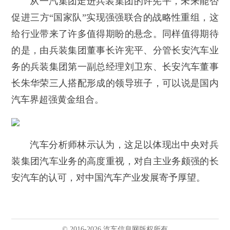
从一汽集团走进兵装集团的许宪平，未来能否
促进三方“国家队”实现强强联合的战略性重组，这
给行业带来了许多值得期盼的悬念。同样值得期待
的是，由兵装集团董事长许宪平、分管长安汽车业
务的兵装集团第一副总经理刘卫东、长安汽车董事
长朱华荣三人搭配形成的领导班子，可以说是国内
汽车界超强黄金组合。
汽车分析师林示认为，这足以体现出中央对兵
装集团汽车业务的高度重视，对自主业务颇强的长
安汽车的认可，对中国汽车产业发展寄予厚望。
© 2016-2026 汽车信息网版权所有