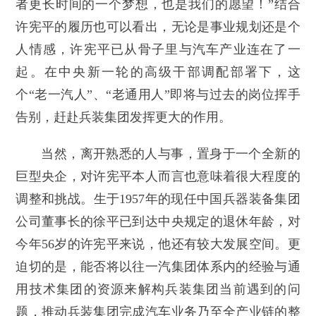
者更长时间的一个梦想，也是我们的愿望！”结合
许宪平的履历也可以看出，无论是事业规划还是个
人情感，许宪平已从骨子里与汽车产业连在了一
起。在中央新一轮的高级干部调配部署下，这
个“老一汽人”、“老通用人”即将与过去的岗位挥手
告别，赶赴兵装集团发挥更大的作用。
当然，离开熟悉的人与事，置身于一个全新的
巨型央企，对许宪平本人而言也意味着很大程度的
调整和挑战。生于1957年的现任中国兵器装备集团
公司董事长的徐平已到达中央规定的退休年龄，对
今年56岁的许宪平来说，他还有较大发展空间。更
迫切的是，能否将以往一汽集团体系内的经验与通
用技术集团的资源来解构兵装集团当前遇到的问
题，推动兵装集团完成汽车业务乃至全产业链的整