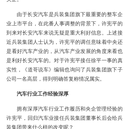
由于长安汽车是兵装集团旗下最重要的整车企
业上市平台，在此番人事调整的背景下，许宪平的
到来对长安汽车来说无疑是重大利好信息。上述接
近兵装集团人士认为，许宪平的调任意味着中央还
是看好汽车产业的，从汽车产业发展的角度来看也
是利好长安汽车的。对于许宪平接任徐平一事的真
实性，《道哥说车》编辑也询问了兵装集团旗下子
公司一名高层，得到明确答复称情况属实。
汽车行业工作经验深厚
拥有深厚汽车行业工作履历和央企管理经验的
许宪平，回归汽车业接任兵装集团董事长后会给兵
装集团带来什么样的改变呢？