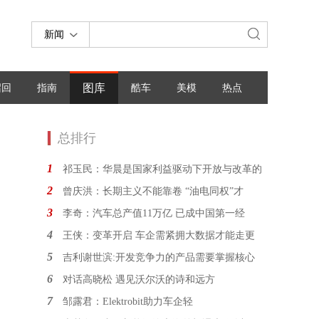
新闻
图库
召回
指南
酷车
美模
热点
总排行
1
祁玉民：华晨是国家利益驱动下开放与改革的
2
曾庆洪：长期主义不能靠卷 “油电同权”才
3
李奇：汽车总产值11万亿 已成中国第一经
4
王侠：变革开启 车企需紧拥大数据才能走更
5
吉利谢世滨:开发竞争力的产品需要掌握核心
6
对话高晓松 遇见沃尔沃的诗和远方
7
邹露君：Elektrobit助力车企轻