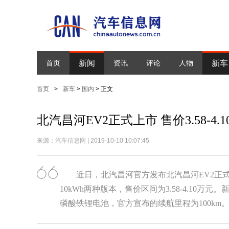
新闻
新车
首页
资讯
评论
人物
首页
>
新车
>
国内
> 正文
北汽昌河EV2正式上市 售价3.58-4.
来源：
汽车信息网
| 2019-10-10 10:07:45
近日，北汽昌河官方发布北汽昌河EV2正
10kWh两种版本，售价区间为3.58-4.10
磷酸铁锂电池，官方宣布的续航里程为100km