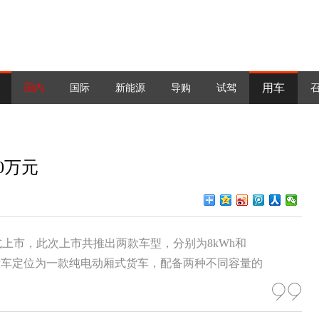
用车
国内
国际
新能源
导购
试驾
10万元
式上市，此次上市共推出两款车型，分别为8kWh和
万元。新车定位为一款纯电动厢式货车，配备两种不同容量的
。