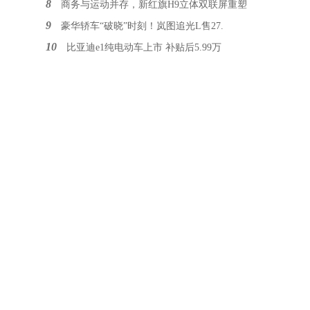
8
商务与运动并存，新红旗H9立体双联屏重塑
9
豪华轿车“破晓”时刻！岚图追光L售27.
10
比亚迪e1纯电动车上市 补贴后5.99万