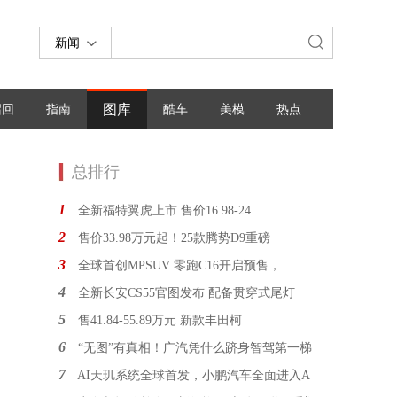
新闻
图库
召回
指南
酷车
美模
热点
总排行
1
全新福特翼虎上市 售价16.98-24.
2
售价33.98万元起！25款腾势D9重磅
3
全球首创MPSUV 零跑C16开启预售，
4
全新长安CS55官图发布 配备贯穿式尾灯
5
售41.84-55.89万元 新款丰田柯
6
“无图”有真相！广汽凭什么跻身智驾第一梯
7
AI天玑系统全球首发，小鹏汽车全面进入A