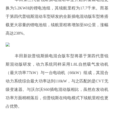
换为5.2KWH的锂电池组，其续航里程为17.7千米。而基
于第四代普锐斯混动车型研发的全新插电混动版车型将搭
载更大容量的锂电池组，续航里程将增加至60公里，涨幅
高达238%。
丰田新款普锐斯插电混合版车型将基于第四代普锐
斯混动版研发，动力系统同样采用1.8L自然吸气发动机
（最大功率77kW）与一台电动机（66kW）组成，其混合
动力系统综合最大功率达到110kW，与之匹配的是CVT无
级变速器。与沃尔沃S60插电混动版相比，虽然在发动机
功率方面稍稍落后，但普锐斯在纯电模式下续航里程也更
占优势。