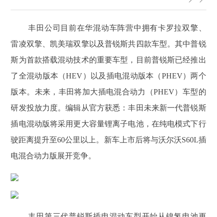
丰田公司目前在华混动车阵营中拥有卡罗拉双擎、
雷凌双擎、凯美瑞双擎以及普锐斯共四款车型。其中普锐
斯为首款搭载混动技术的重要车型，目前普锐斯已经推出
了全混动版本（HEV）以及插电混动版本（PHEV）两个
版本。未来，丰田将加大插电混合动力（PHEV）车型的
研发投放力度。编辑从官方获悉：丰田未来新一代普锐斯
插电混动版将采用更大容量锂离子电池，在纯电模式下行
驶距离提升至60公里以上。新车上市后将与沃尔沃S60L插
电混合动力版展开竞争。
丰田第三代普锐斯插电混动车型开始从镍氢电池更