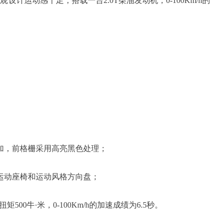
计运动感十足，搭载一台2.0T柴油发动机，0-100Km/h的
加，前格栅采用高亮黑色处理；
运动座椅和运动风格方向盘；
矩500牛·米，0-100Km/h的加速成绩为6.5秒。