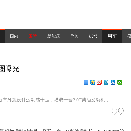
用车
国内
国际
新能源
导购
试驾
想图曝光
新车外观设计运动感十足，搭载一台2 0T柴油发动机，