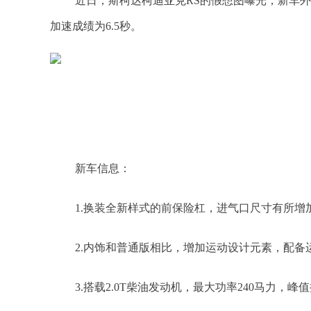
近日，斯柯达柯迪亚克RS的假想图曝光，新车外观设
加速成绩为6.5秒。
​新车信息：
1.换装全新样式的前保险杠，进气口尺寸有所增
2.内饰和普通版相比，增加运动设计元素，配备
3.搭载2.0T柴油发动机，最大功率240马力，峰值扭