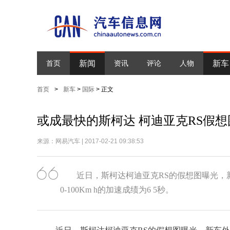
新闻
新车
首页
资讯
评论
人物
首页
>
新车
>
国际
> 正文
或成最快的斯柯达 柯迪亚克RS假
来源：网易汽车 | 2017-02-21 09:38:53
近日，斯柯达柯迪亚克RS的假想图曝光，
0-100Km h的加速成绩为6 5秒。