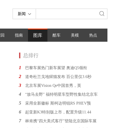
新闻
图库
召回
指南
酷车
美模
热点
总排行
1
巴黎车展热门新车展望 奥迪Q5领衔
2
道奇杜兰戈地狱猫发布 百公里仅3.6秒
3
北京车展Vision Qe中国首秀，英
4
“放马去野” 福特明星车型野性集结北京车
5
采用全新徽标 斯柯达明锐RS PHEV预
6
起亚新K3特别版上市，配置升级11.44
7
林肯携“四大美式客厅”登陆北京国际车展