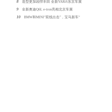
8
造型更加凶悍丰田 全新YARiS东京车展
9
全新奥迪Q6L e-tron亮相北京车展
10
BMW和MINI“双线出击”，宝马新车“