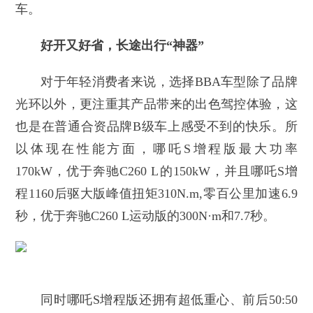
车。
好开又好省，长途出行“神器”
对于年轻消费者来说，选择BBA车型除了品牌
光环以外，更注重其产品带来的出色驾控体验，这
也是在普通合资品牌B级车上感受不到的快乐。所
以体现在性能方面，哪吒S增程版最大功率
170kW，优于奔驰C260 L的150kW，并且哪吒S增
程1160后驱大版峰值扭矩310N.m,零百公里加速6.9
秒，优于奔驰C260 L运动版的300N·m和7.7秒。
同时哪吒S增程版还拥有超低重心、前后50:50