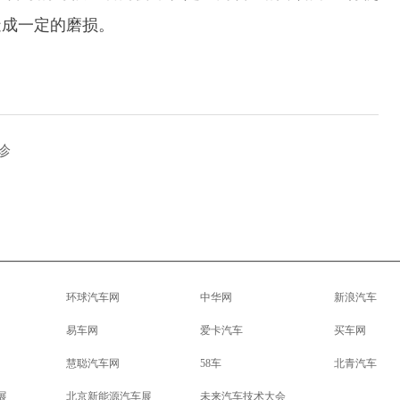
造成一定的磨损。
诊
环球汽车网
中华网
新浪汽车
易车网
爱卡汽车
买车网
慧聪汽车网
58车
北青汽车
展
北京新能源汽车展
未来汽车技术大会