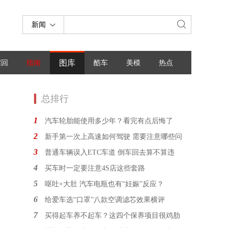
新闻
图库
召回
指南
酷车
美模
热点
总排行
1
汽车轮胎能使用多少年？看完有点后悔了
2
新手第一次上高速如何驾驶 需要注意哪些问
3
普通车辆误入ETC车道 倒车回去算不算违
4
买车时一定要注意4S店这些套路
5
呕吐+大肚 汽车电瓶也有“妊娠”反应？
6
给爱车选“口罩”八款空调滤芯效果横评
7
买得起车养不起车？这四个保养项目很鸡肋