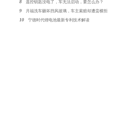
8
遥控钥匙没电了，车无法启动，要怎么办？
9
月福洗车砸坏挡风玻璃，车主索赔却遭蛮横拒
10
宁德时代锂电池最新专利技术解读