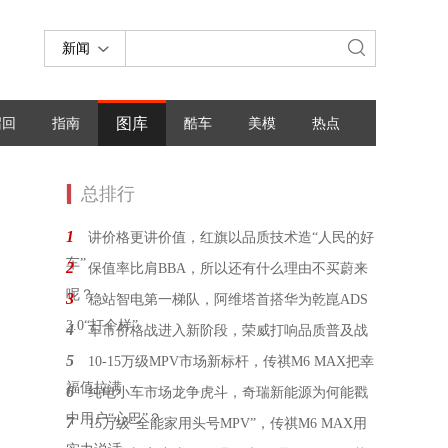
新闻
图库
召回
指南
酷车
美模
热点
总排行
1
讲价格更讲价值，红旗以品质技术造“人民的好
车”
2
保值率比肩BBA，所以还有什么理由不买蔚来
呢？
3
稳站智电第一梯队，阿维塔首搭华为乾崑ADS
3.0“打个样”
4
车市价格战进入新阶段，荣威打响品质普及战
5
10-15万级MPV市场新标杆，传祺M6 MAX把幸
福值拉满
6
纯电小车市场龙争虎斗，奇瑞新能源为何能戳
中用户“心巴”？
7
15万级“全能家用头号MPV”，传祺M6 MAX用