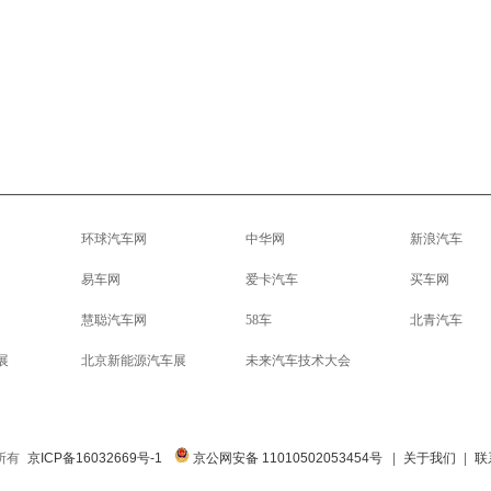
环球汽车网
中华网
新浪汽车
易车网
爱卡汽车
买车网
慧聪汽车网
58车
北青汽车
展
北京新能源汽车展
未来汽车技术大会
权所有
京ICP备16032669号-1
京公网安备 11010502053454号
|
关于我们
|
联