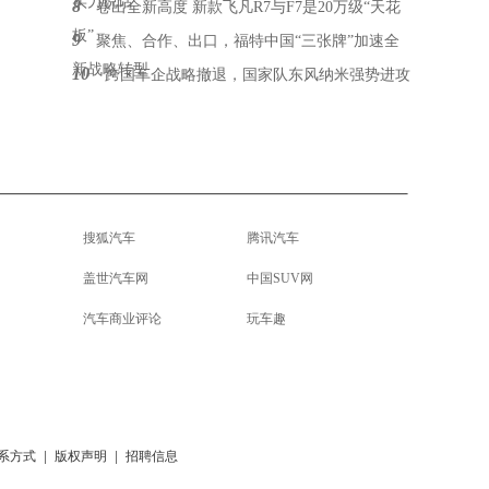
实力说话
8
卷出全新高度 新款飞凡R7与F7是20万级“天花
板”
9
聚焦、合作、出口，福特中国“三张牌”加速全
新战略转型
10
跨国车企战略撤退，国家队东风纳米强势进攻
搜狐汽车
腾讯汽车
盖世汽车网
中国SUV网
汽车商业评论
玩车趣
系方式
|
版权声明
|
招聘信息