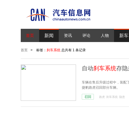
新闻
新车
首页
资讯
评论
人物
首页
>
标签：
刹车系统
总共有 1 条记录
自动
刹车系统
存隐
车辆在售后升级过程中，装配
捷豹路虎召回部分车辆。
召回
路虎
刹车系统
隐患