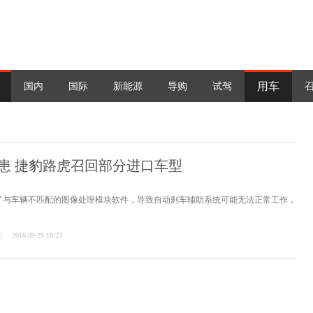
用车
国内
国际
新能源
导购
试驾
患 捷豹路虎召回部分进口车型
了与车辆不匹配的图像处理模块软件，导致自动刹车辅助系统可能无法正常工作，
2018-09-29 10:23