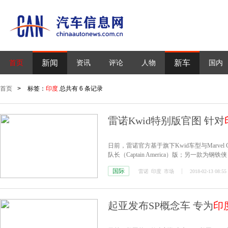
新闻
新车
首页
资讯
评论
人物
国内
首页
>
标签：
印度
总共有 6 条记录
雷诺Kwid特别版官图 针对
日前，雷诺官方基于旗下Kwid车型与Marve
队长（Captain America）版；另一款为
英雄”的专属元素，更加符合年轻消费者的审
国际
雷诺
印度
市场
2018-02-13 08:55
起亚发布SP概念车 专为
印