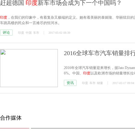
赶超德国
印度
新车市场会成为下一个中国吗？
印度
，在我们的印象中，有着复杂又极端的定义。她有着美丽的泰姬陵、华丽炫目的
车跳高楼的民众和一言难尽的恒河水。
评论
印度
中国
车市
2017-05-02 08:39
2016全球车市汽车销量排
2016年全球汽车销量迎来增长，据Jato Dy
6%。中国、
印度
以及欧洲市场的销量增长拉
的十大单一市场。
资讯
印度
车市
销量
2017-02-17 09:04
合作媒体