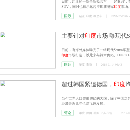
日前，起亚的一款全新概念车——起亚SP，在
SUV，同时也预示这起亚即将进军
印度
市场
国际
起亚
印度
概念车
2018-02-09 07:
主要针对
印度
市场 曝现代S
日前，有海外媒体曝光了一组现代Santro
印度
市场打造，以此来与铃木奥拓、Datsun
国际
印度
市场
2018-01-14 09:43
超过韩国紧追德国，
印度
当今世界人口突破10亿的大国，除了中国之
经济最近几年也是飞速发展。
评论
印度
德国
韩国
汽车市场
2017-0